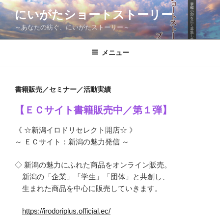
コ
にいがたショートストーリー
ン
～あなたの紡ぐ、にいがたストーリー～
テ
ン
ツ
メニュー
へ
ス
キ
書籍販売／セミナー／活動実績
ッ
【ＥＣサイト書籍販売中／第１弾】
プ
《 ☆新潟イロドリセレクト開店☆ 》
～ ＥＣサイト：新潟の魅力発信 ～
◇ 新潟の魅力にふれた商品をオンライン販売。
新潟の「企業」「学生」「団体」と共創し、
生まれた商品を中心に販売していきます。
https://irodoriplus.official.ec/