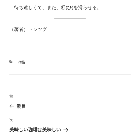
待ち遠しくて、また、杼(ひ)を滑らせる。
（著者）トシツグ
カ
作品
テ
ゴ
リ
ー
投
前
前
稿
の
潮目
ナ
投
ビ
稿
次
次
ゲ
の
美味しい珈琲は美味しい
投
ー