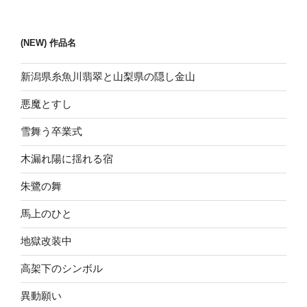
稿
シ
ョ
(NEW) 作品名
ン
新潟県糸魚川翡翠と山梨県の隠し金山
悪魔とすし
雪舞う卒業式
木漏れ陽に揺れる宿
朱鷺の舞
馬上のひと
地獄改装中
高架下のシンボル
異動願い