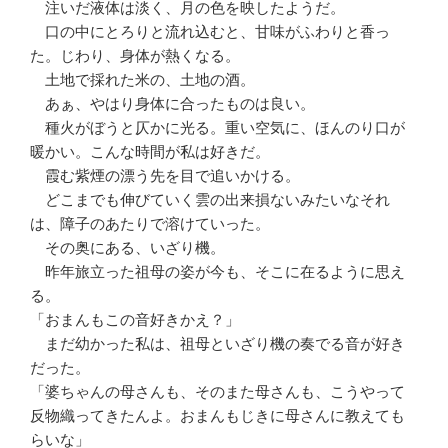
注いだ液体は淡く、月の色を映したようだ。
口の中にとろりと流れ込むと、甘味がふわりと香っ
た。じわり、身体が熱くなる。
土地で採れた米の、土地の酒。
あぁ、やはり身体に合ったものは良い。
種火がぼうと仄かに光る。重い空気に、ほんのり口が
暖かい。こんな時間が私は好きだ。
霞む紫煙の漂う先を目で追いかける。
どこまでも伸びていく雲の出来損ないみたいなそれ
は、障子のあたりで溶けていった。
その奥にある、いざり機。
昨年旅立った祖母の姿が今も、そこに在るように思え
る。
「おまんもこの音好きかえ？」
まだ幼かった私は、祖母といざり機の奏でる音が好き
だった。
「婆ちゃんの母さんも、そのまた母さんも、こうやって
反物織ってきたんよ。おまんもじきに母さんに教えても
らいな」