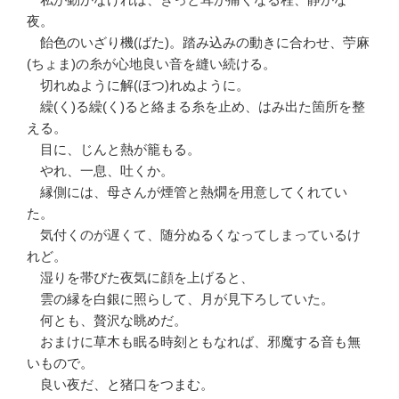
夜。
飴色のいざり機(ばた)。踏み込みの動きに合わせ、苧麻
(ちょま)の糸が心地良い音を縫い続ける。
切れぬように解(ほつ)れぬように。
繰(く)る繰(く)ると絡まる糸を止め、はみ出た箇所を整
える。
目に、じんと熱が籠もる。
やれ、一息、吐くか。
縁側には、母さんが煙管と熱燗を用意してくれてい
た。
気付くのが遅くて、随分ぬるくなってしまっているけ
れど。
湿りを帯びた夜気に顔を上げると、
雲の縁を白銀に照らして、月が見下ろしていた。
何とも、贅沢な眺めだ。
おまけに草木も眠る時刻ともなれば、邪魔する音も無
いもので。
良い夜だ、と猪口をつまむ。