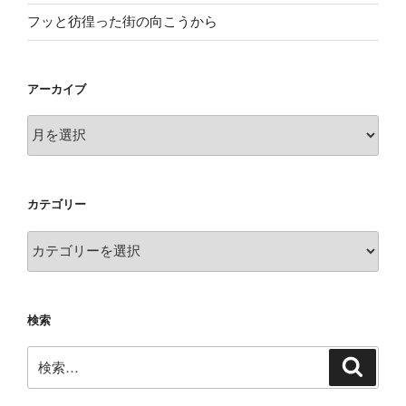
フッと彷徨った街の向こうから
アーカイブ
ア
ー
カ
イ
カテゴリー
ブ
カ
テ
ゴ
リ
検索
ー
検
検
索
索: