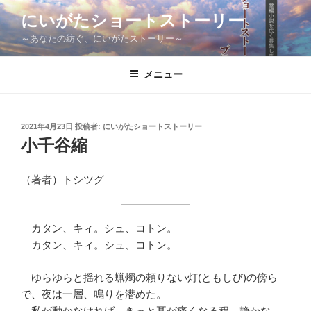
コ
にいがたショートストーリー
ン
～あなたの紡ぐ、にいがたストーリー～
テ
ン
ツ
メニュー
へ
ス
キ
投
2021年4月23日
投稿者:
にいがたショートストーリー
稿
ッ
小千谷縮
日:
プ
（著者）トシツグ
カタン、キィ。シュ、コトン。
カタン、キィ。シュ、コトン。
ゆらゆらと揺れる蝋燭の頼りない灯(ともしび)の傍ら
で、夜は一層、鳴りを潜めた。
私が動かなければ、きっと耳が痛くなる程、静かな