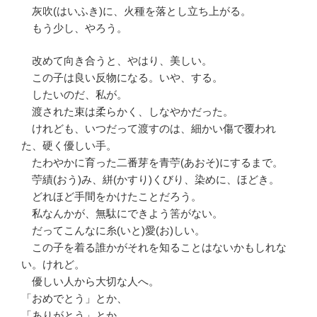
灰吹(はいふき)に、火種を落とし立ち上がる。
もう少し、やろう。
改めて向き合うと、やはり、美しい。
この子は良い反物になる。いや、する。
したいのだ、私が。
渡された束は柔らかく、しなやかだった。
けれども、いつだって渡すのは、細かい傷で覆われ
た、硬く優しい手。
たわやかに育った二番芽を青苧(あおそ)にするまで。
苧績(おう)み、絣(かすり)くびり、染めに、ほどき。
どれほど手間をかけたことだろう。
私なんかが、無駄にできよう筈がない。
だってこんなに糸(いと)愛(お)しい。
この子を着る誰かがそれを知ることはないかもしれな
い。けれど。
優しい人から大切な人へ。
「おめでとう」とか、
「ありがとう」とか、