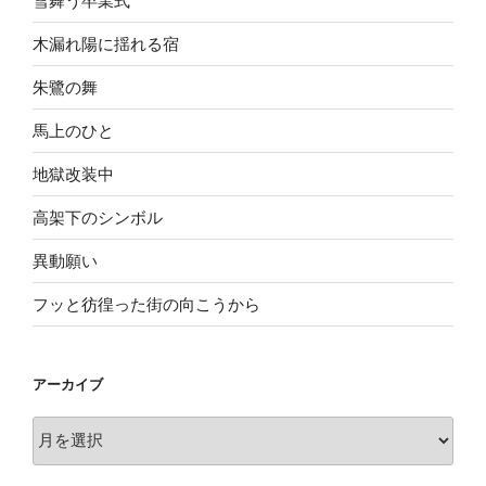
雪舞う卒業式
木漏れ陽に揺れる宿
朱鷺の舞
馬上のひと
地獄改装中
高架下のシンボル
異動願い
フッと彷徨った街の向こうから
アーカイブ
ア
ー
カ