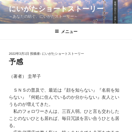
コ
にいがたショートストーリー
ン
～あなたの紡ぐ、にいがたストーリー～
テ
ン
ツ
メニュー
へ
ス
キ
投
2022年3月1日
投稿者:
にいがたショートストーリー
稿
ッ
予感
日:
プ
（著者） 圭琴子
ＳＮＳの普及で、最近は『顔を知らない』『名前を知
らない』『何処に住んでいるのか分からない』友人とい
うものが増えてきた。
私のフォロワーさんは、三百人弱。ひと言も交わした
ことのないひとも居れば、毎日冗談を言い合うひとも居
る。