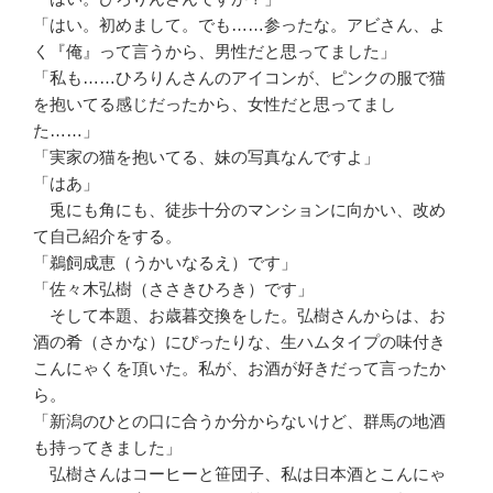
「はい。初めまして。でも……参ったな。アビさん、よ
く『俺』って言うから、男性だと思ってました」
「私も……ひろりんさんのアイコンが、ピンクの服で猫
を抱いてる感じだったから、女性だと思ってまし
た……」
「実家の猫を抱いてる、妹の写真なんですよ」
「はあ」
兎にも角にも、徒歩十分のマンションに向かい、改め
て自己紹介をする。
「鵜飼成恵（うかいなるえ）です」
「佐々木弘樹（ささきひろき）です」
そして本題、お歳暮交換をした。弘樹さんからは、お
酒の肴（さかな）にぴったりな、生ハムタイプの味付き
こんにゃくを頂いた。私が、お酒が好きだって言ったか
ら。
「新潟のひとの口に合うか分からないけど、群馬の地酒
も持ってきました」
弘樹さんはコーヒーと笹団子、私は日本酒とこんにゃ