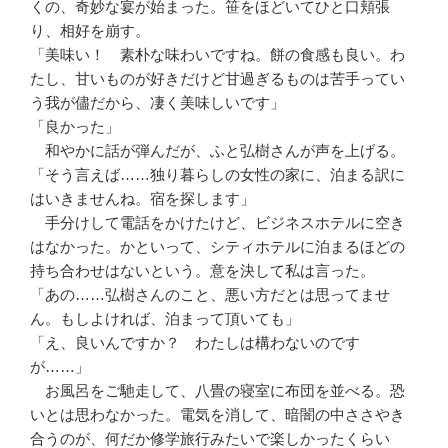
くの、奇妙な宴が始まった。笹をほどいてひと口頬張
り、相好を崩す。
「美味い！ 素朴な味わいですね。餅の食感も良い。わ
たし、甘いものが好きだけど甘過ぎるものは苦手ってい
う我が儘だから、凄く美味しいです」
「良かった」
和やかに話が弾んだが、ふと弘樹さんが声を上げる。
「そう言えば……独り暮らしの女性の家に、泊まる訳に
はいきませんね。宿を探します」
手分けして電話をかけたけど、ビジネスホテルに空き
はなかった。かといって、シティホテルに泊まるほどの
持ち合わせはないという。意を決して私は言った。
「あの……弘樹さんのこと、悪い方だとは思ってませ
ん。もしよければ、泊まって頂いても」
「え、良いんですか？ わたしは構わないのです
が……」
お風呂をご馳走して、八畳の寝室に布団を並べる。恐
いとは思わなかった。電気を消して、暗闇の中ささやき
合うのが、何だか修学旅行みたいで楽しかったくらい