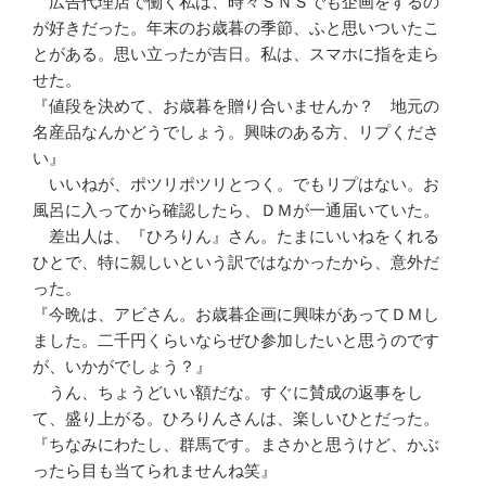
広告代理店で働く私は、時々ＳＮＳでも企画をするの
が好きだった。年末のお歳暮の季節、ふと思いついたこ
とがある。思い立ったが吉日。私は、スマホに指を走ら
せた。
『値段を決めて、お歳暮を贈り合いませんか？ 地元の
名産品なんかどうでしょう。興味のある方、リプくださ
い』
いいねが、ポツリポツリとつく。でもリプはない。お
風呂に入ってから確認したら、ＤＭが一通届いていた。
差出人は、『ひろりん』さん。たまにいいねをくれる
ひとで、特に親しいという訳ではなかったから、意外だ
った。
『今晩は、アビさん。お歳暮企画に興味があってＤＭし
ました。二千円くらいならぜひ参加したいと思うのです
が、いかがでしょう？』
うん、ちょうどいい額だな。すぐに賛成の返事をし
て、盛り上がる。ひろりんさんは、楽しいひとだった。
『ちなみにわたし、群馬です。まさかと思うけど、かぶ
ったら目も当てられませんね笑』