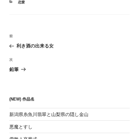
カ
恋愛
テ
ゴ
リ
ー
投
前
前
稿
の
利き酒の出来る女
ナ
投
ビ
稿
次
次
ゲ
の
鉛筆
投
ー
稿
シ
ョ
(NEW) 作品名
ン
新潟県糸魚川翡翠と山梨県の隠し金山
悪魔とすし