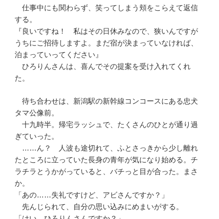
仕事中にも関わらず、笑ってしまう頬をこらえて返信
する。
『良いですね！ 私はその日休みなので、狭いんですが
うちにご招待しますよ。まだ宿が決まっていなければ、
泊まっていってください』
ひろりんさんは、喜んでその提案を受け入れてくれ
た。
待ち合わせは、新潟駅の新幹線コンコースにある忠犬
タマ公像前。
十九時半。帰宅ラッシュで、たくさんのひとが通り過
ぎていった。
……ん？ 人波も途切れて、ふとさっきから少し離れ
たところに立っていた長身の青年が気になり始める。チ
ラチラとうかがっていると、バチっと目が合った。まさ
か。
「あの……失礼ですけど、アビさんですか？」
先んじられて、自分の思い込みにめまいがする。
「はい。ひろりんさんですか？」