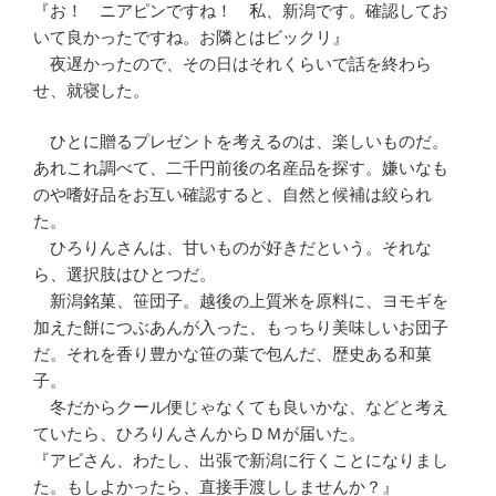
『お！ ニアピンですね！ 私、新潟です。確認してお
いて良かったですね。お隣とはビックリ』
夜遅かったので、その日はそれくらいで話を終わら
せ、就寝した。
ひとに贈るプレゼントを考えるのは、楽しいものだ。
あれこれ調べて、二千円前後の名産品を探す。嫌いなも
のや嗜好品をお互い確認すると、自然と候補は絞られ
た。
ひろりんさんは、甘いものが好きだという。それな
ら、選択肢はひとつだ。
新潟銘菓、笹団子。越後の上質米を原料に、ヨモギを
加えた餅につぶあんが入った、もっちり美味しいお団子
だ。それを香り豊かな笹の葉で包んだ、歴史ある和菓
子。
冬だからクール便じゃなくても良いかな、などと考え
ていたら、ひろりんさんからＤＭが届いた。
『アビさん、わたし、出張で新潟に行くことになりまし
た。もしよかったら、直接手渡ししませんか？』