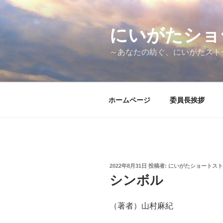
コ
ン
テ
にいがたショ
ン
～あなたの紡ぐ、にいがたスト
ツ
へ
ス
キ
ホームページ
委員長挨拶
ッ
プ
投
2022年8月31日
投稿者:
にいがたショートスト
稿
シンボル
日:
（著者）山村麻紀