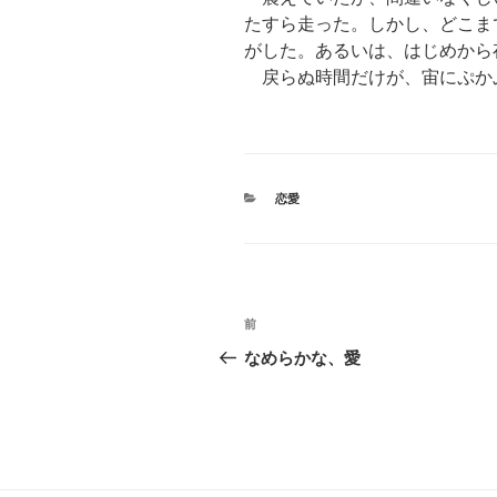
たすら走った。しかし、どこま
がした。あるいは、はじめから
戻らぬ時間だけが、宙にぷか
カ
恋愛
テ
ゴ
リ
ー
投
前
前
稿
の
なめらかな、愛
投
ナ
稿
ビ
ゲ