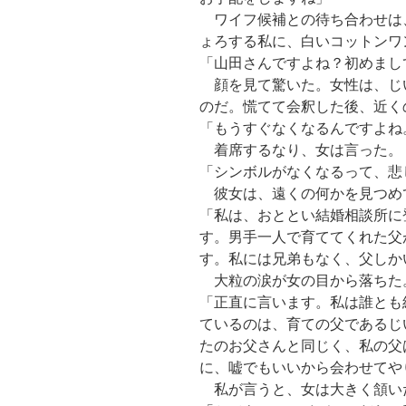
ワイフ候補との待ち合わせは
ょろする私に、白いコットンワ
「山田さんですよね？初めまし
顔を見て驚いた。女性は、じ
のだ。慌てて会釈した後、近く
「もうすぐなくなるんですよね
着席するなり、女は言った。
「シンボルがなくなるって、悲
彼女は、遠くの何かを見つめ
「私は、おととい結婚相談所に
す。男手一人で育ててくれた父
す。私には兄弟もなく、父しか
大粒の涙が女の目から落ちた
「正直に言います。私は誰とも
ているのは、育ての父であるじ
たのお父さんと同じく、私の父
に、嘘でもいいから会わせてや
私が言うと、女は大きく頷い