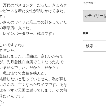
ブ
カテゴリー
、万代のバスセンターだった。きょろき
ンピースを着た女性が話しかけてきた。
カ
て」
テ
いさんのワイフと瓜二つの顔をしていた
ゴ
の喫茶店に入った。
リ
ー
。レインボータワー。残念です」
検索
検
しいですよね」
索:
て呟いた。
登録しました。理由は、寂しいからで
が、先月急性白血病で亡くなったんで
いませんでした。だから、だから」
。私は慌てて言葉を挟んだ。
結婚したいと思っていません。私が探し
いさんの、亡くなったワイフです。あな
はもうすぐ天国に逝ってしまう。その前
りたいんです」
た。