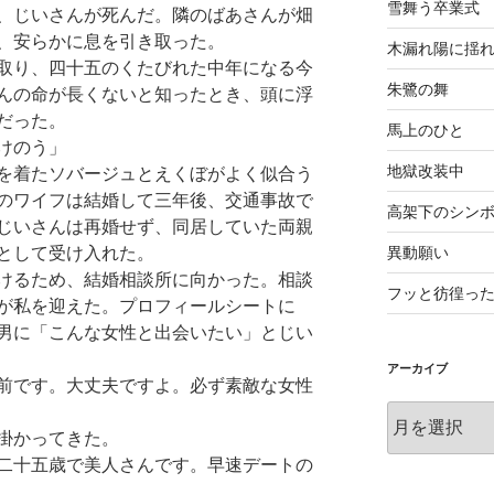
雪舞う卒業式
、じいさんが死んだ。隣のばあさんが畑
、安らかに息を引き取った。
木漏れ陽に揺
取り、四十五のくたびれた中年になる今
朱鷺の舞
んの命が長くないと知ったとき、頭に浮
だった。
馬上のひと
けのう」
地獄改装中
を着たソバージュとえくぼがよく似合う
のワイフは結婚して三年後、交通事故で
高架下のシン
じいさんは再婚せず、同居していた両親
異動願い
として受け入れた。
けるため、結婚相談所に向かった。相談
フッと彷徨っ
が私を迎えた。プロフィールシートに
男に「こんな女性と出会いたい」とじい
アーカイブ
前です。大丈夫ですよ。必ず素敵な女性
ア
ー
掛かってきた。
カ
二十五歳で美人さんです。早速デートの
イ