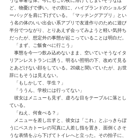
うな華奢な体。今にもこの夜に溶けてしまいそうなほ
ど、物憂げで儚い。その割に、ハイブランドのショルダ
ーバッグを肩に下げている。「マッチングアプリ」とい
う名の体のいい出会い系アプリで友達作りのために遊び
半分でつながり、とりあえず会ってみようと軽い気持ち
だったが、想定外の事態が起こっていることは明白だ。
「まず、ご飯食べに行こう」
事態を今一つ飲み込めないまま、空いていそうなイタ
リアンレストランに誘う。明るい照明の下、改めて見る
とあどけない顔をしている。20歳と聞いていたが、お世
辞にもそうは見えない。
「もしかして、学生？」
「ううん、学校には行ってない」
彼女はメニューも見ず、虚ろな目をテーブルに落とし
ている。
「ねえ、何食べる？」
メニューを差し出すと、彼女は「これ」とぶっきらぼ
うにペスカトーレの写真に人差し指を置き、面倒くさそ
うな表情をぶら下げてトイレへと立った。その拍子に、