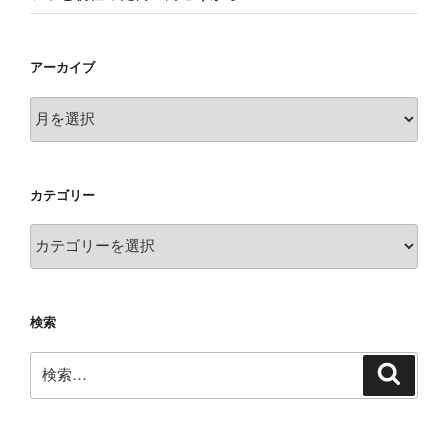
アーカイブ
ア
ー
カ
イ
カテゴリー
ブ
カ
テ
ゴ
リ
検索
ー
検
検
索
索: