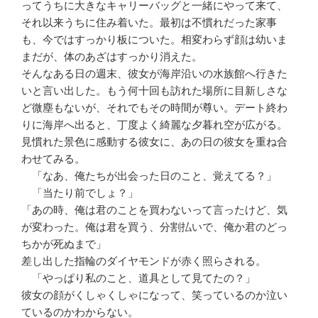
ってうちに大きなキャリーバッグと一緒にやって来て、
それ以来うちに住み着いた。最初は不慣れだった家事
も、今ではすっかり板についた。相変わらず顔は幼いま
まだが、体のあざはすっかり消えた。
そんなある日の週末、彼女が海岸沿いの水族館へ行きた
いと言い出した。もう何十回も訪れた場所に目新しさな
ど微塵もないが、それでもその時間が尊い。デート終わ
りに海岸へ出ると、丁度よく綺麗な夕暮れ空が広がる。
見慣れた景色に感動する彼女に、あの日の彼女を重ね合
わせてみる。
「なあ、俺たちが出会った日のこと、覚えてる？」
「当たり前でしょ？」
「あの時、俺は君のことを買わないって言ったけど、気
が変わった。俺は君を買う、分割払いで、俺か君のどっ
ちかが死ぬまで」
差し出した指輪のダイヤモンドが赤く照らされる。
「やっぱり私のこと、道具として見てたの？」
彼女の顔がくしゃくしゃになって、笑っているのか泣い
ているのかわからない。