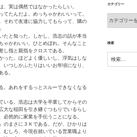
ブ
カテゴリー
は、実は偶然ではなかったらしい。
ってたんだよ。めっちゃかわいいって。
カ
。それで友達に協力してもらって、隣の
テ
」
ゴ
いたと知った。しかし、浩志の話が本当
リ
ー
ちゃかわいい。ひとめぼれ。そんなこと
検索
差し指と親指をクロスである。
検
かった。ほどよく優しいし、浮気はしな
索:
、いつしかふたりはいいお年頃になり、
ある。
る。あれをするっとスルーできなくなる
ている。浩志は大学を卒業してからその
広大な稲田を引き継ぐつもりでいるらし
、必然的に家業を手伝うことになる。
』のまさに３Ｋである。だが、ひかりは
。むしろ、今現在就いている営業職より