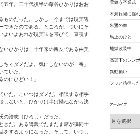
雪舞う卒業式
て五年。二十代後半の藤谷ひかりはおお
木漏れ陽に揺
るものだった。しかし、今までは現実逃
朱鷺の舞
ーできたのである。ところが、ついにそ
いよいよあれが現実味を帯びて、直視す
馬上のひと
地獄改装中
ないひかりは、十年来の親友である由美
高架下のシン
しちゃダメだよ。気にしないのが一番」
異動願い
いていた。
るのにひどい！」
フッと彷徨っ
ていた。こいつはダメだ。相談する相手
談しないと、ひかりは半ば拗ねながら決
アーカイブ
氏の浩志（ひろし）だった。
ア
ー
ときだ。ある講義でたまたま席が隣同士
カ
話をするようになった。そして、いつし
イ