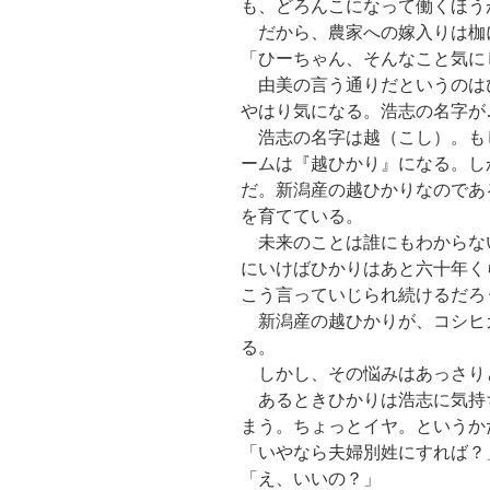
も、どろんこになって働くほう
だから、農家への嫁入りは枷
「ひーちゃん、そんなこと気に
由美の言う通りだというのは
やはり気になる。浩志の名字が
浩志の名字は越（こし）。も
ームは『越ひかり』になる。し
だ。新潟産の越ひかりなのであ
を育てている。
未来のことは誰にもわからな
にいけばひかりはあと六十年く
こう言っていじられ続けるだろ
新潟産の越ひかりが、コシヒ
る。
しかし、その悩みはあっさり
あるときひかりは浩志に気持
まう。ちょっとイヤ。というか
「いやなら夫婦別姓にすれば？
「え、いいの？」