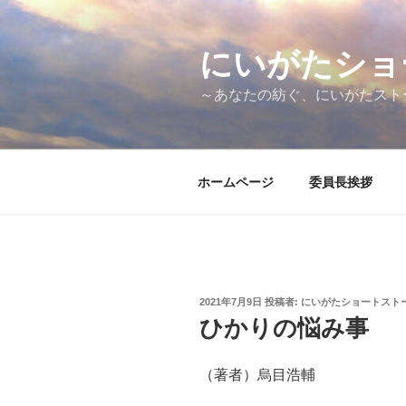
コ
ン
テ
にいがたショ
ン
～あなたの紡ぐ、にいがたスト
ツ
へ
ス
キ
ホームページ
委員長挨拶
ッ
プ
投
2021年7月9日
投稿者:
にいがたショートスト
稿
ひかりの悩み事
日:
（著者）烏目浩輔