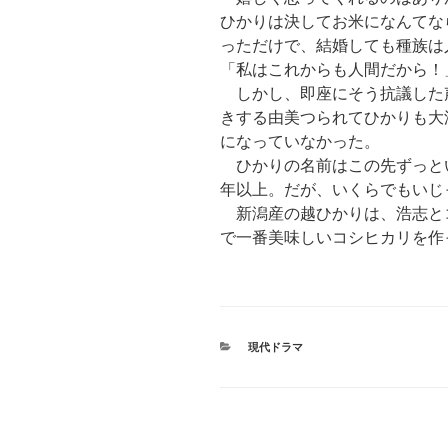
ひかりは決してお米になんてな
っただけで、結婚しても種族は
「私はこれからも人間だから！
しかし、即座にそう抗議した
きする由美つられてひかりも大
になっていなかった。
ひかりの名前はこの先ずっと
年以上。だが、いくらでもいじ
新潟産の越ひかりは、浩志と
で一番美味しいコシヒカリを作
カ
現代ドラマ
テ
ゴ
リ
ー