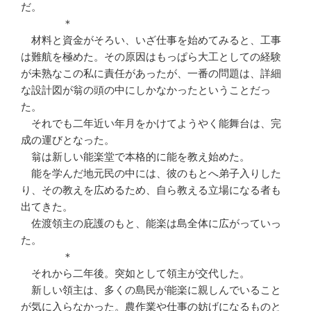
だ。
＊
材料と資金がそろい、いざ仕事を始めてみると、工事
は難航を極めた。その原因はもっぱら大工としての経験
が未熟なこの私に責任があったが、一番の問題は、詳細
な設計図が翁の頭の中にしかなかったということだっ
た。
それでも二年近い年月をかけてようやく能舞台は、完
成の運びとなった。
翁は新しい能楽堂で本格的に能を教え始めた。
能を学んだ地元民の中には、彼のもとへ弟子入りした
り、その教えを広めるため、自ら教える立場になる者も
出てきた。
佐渡領主の庇護のもと、能楽は島全体に広がっていっ
た。
＊
それから二年後。突如として領主が交代した。
新しい領主は、多くの島民が能楽に親しんでいること
が気に入らなかった。農作業や仕事の妨げになるものと