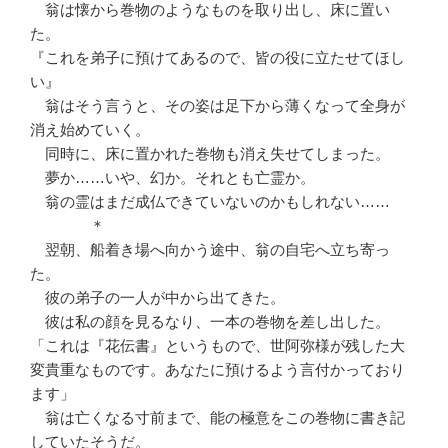
翁は懐から巻物のようなものを取り出し、床に置い
た。
『これを弟子に預けてあるので、皆の役に立たせてほし
い』
翁はそう言うと、その姿は足下から薄くなって全身が
消え始めていく。
同時に、床に置かれた巻物も消え失せてしまった。
夢か……いや、幻か。それとも亡霊か。
翁の霊はまだ成仏できていないのかもしれない……
＊
翌朝、船着き場へ向かう途中、翁の自宅へ立ち寄っ
た。
彼の弟子の一人が中から出てきた。
彼は私の顔を見るなり、一本の巻物を差し出した。
「これは『花伝書』というもので、世阿弥様が残した大
変貴重なものです。あなたに預けるよう言付かっており
ます」
翁は亡くなる寸前まで、能の極意をこの巻物に書き記
していたそうだ。