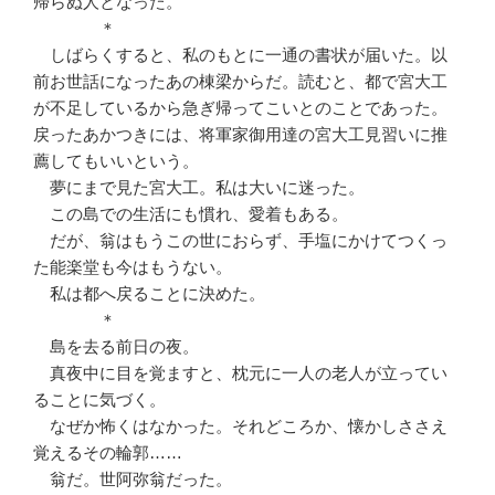
帰らぬ人となった。
＊
しばらくすると、私のもとに一通の書状が届いた。以
前お世話になったあの棟梁からだ。読むと、都で宮大工
が不足しているから急ぎ帰ってこいとのことであった。
戻ったあかつきには、将軍家御用達の宮大工見習いに推
薦してもいいという。
夢にまで見た宮大工。私は大いに迷った。
この島での生活にも慣れ、愛着もある。
だが、翁はもうこの世におらず、手塩にかけてつくっ
た能楽堂も今はもうない。
私は都へ戻ることに決めた。
＊
島を去る前日の夜。
真夜中に目を覚ますと、枕元に一人の老人が立ってい
ることに気づく。
なぜか怖くはなかった。それどころか、懐かしささえ
覚えるその輪郭……
翁だ。世阿弥翁だった。