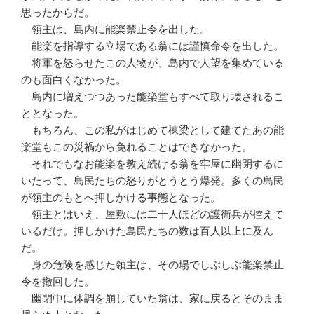
思ったからだ。
領主は、島内に能楽禁止令を出した。
能楽を指導する立場である翁には謹慎命令を出した。
将軍を怒らせたこの人物が、島内で人望を集めている
のも面白くなかった。
島内に増えつつあった能楽堂もすべて取り壊されるこ
ととなった。
もちろん、この私がはじめて棟梁として建てたあの能
楽堂もこの災禍から免れることはできなかった。
それでもなお能楽を教え続ける翁を牢屋に幽閉するに
いたって、島民たちの怒りがとうとう爆発。多くの島民
が領主のもとへ押しかける事態となった。
領主とはいえ、屋敷には二十人ほどの護衛兵が控えて
いるだけ。押しかけた島民たちの数は百人以上に及ん
だ。
身の危険を感じた領主は、その場でしぶしぶ能楽禁止
令を撤回した。
幽閉中に体調を崩していた翁は、家に戻るとそのまま