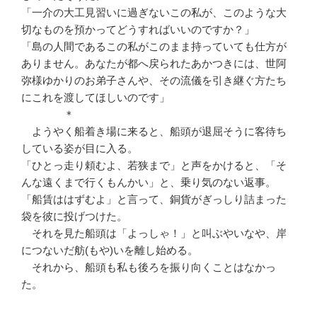
「一介の大工見習いに過ぎないこの私が、このような大
切なものを預かってどうすればいいのですか？」
「島の人間であるこの私がこのまま持っていても仕方が
ありません。あなたが都へ戻られたあかつきには、世阿
弥様ゆかりのお弟子さんや、その流儀を引き継ぐ方たち
にこれを渡してほしいのです」
＊
ようやく船着き場に来ると、船頭が退屈そうに客待ち
している姿が目に入る。
「ひとっ走り頼むよ、若狭まで」と声をかけると、「そ
んな遠くまで行くもんかい」と、乗り気のない返事。
「船賃ははずむよ」と言って、銅貨がぎっしり詰まった
袋を彼に投げつけた。
それを見た船頭は「よっしゃ！」と叫ぶやいなや、岸
につないだ舫(もや)いを離し始める。
それから、船頭も私も後ろを振り向くことはなかっ
た。