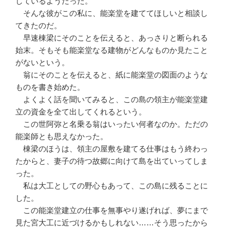
しているようだった。
そんな彼がこの私に、能楽堂を建ててほしいと相談し
てきたのだ。
早速棟梁にそのことを伝えると、あっさりと断られる
始末。そもそも能楽堂なる建物がどんなものか見たこと
がないという。
翁にそのことを伝えると、紙に能楽堂の図面のような
ものを書き始めた。
よくよく話を聞いてみると、この島の領主が能楽堂建
立の資金を全て出してくれるという。
この世阿弥と名乗る翁はいったい何者なのか。ただの
能楽師とも思えなかった。
棟梁のほうは、領主の屋敷を建てる仕事はもう終わっ
たからと、妻子の待つ故郷に向けて島を出ていってしま
った。
私は大工としての野心もあって、この島に残ることに
した。
この能楽堂建立の仕事を無事やり遂げれば、夢にまで
見た宮大工に近づけるかもしれない……そう思ったから