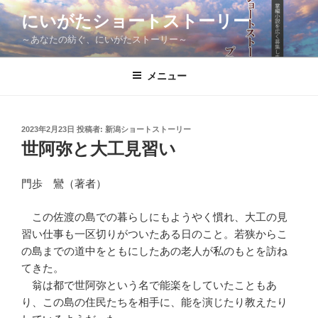
コ
にいがたショートストーリー
ン
～あなたの紡ぐ、にいがたストーリー～
テ
ン
ツ
メニュー
へ
ス
キ
投
2023年2月23日
投稿者:
新潟ショートストーリー
稿
ッ
世阿弥と大工見習い
日:
プ
門歩 鸞（著者）
この佐渡の島での暮らしにもようやく慣れ、大工の見
習い仕事も一区切りがついたある日のこと。若狭からこ
の島までの道中をともにしたあの老人が私のもとを訪ね
てきた。
翁は都で世阿弥という名で能楽をしていたこともあ
り、この島の住民たちを相手に、能を演じたり教えたり