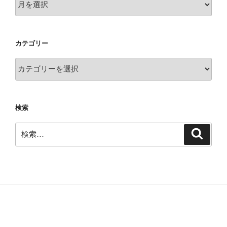
ー
カ
イ
カテゴリー
ブ
カ
テ
ゴ
リ
検索
ー
検
検
索
索: