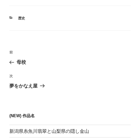
カ
歴史
テ
ゴ
リ
ー
投
前
前
稿
の
母校
ナ
投
ビ
稿
次
次
ゲ
の
夢をかなえ屋
投
ー
稿
シ
ョ
(NEW) 作品名
ン
新潟県糸魚川翡翠と山梨県の隠し金山