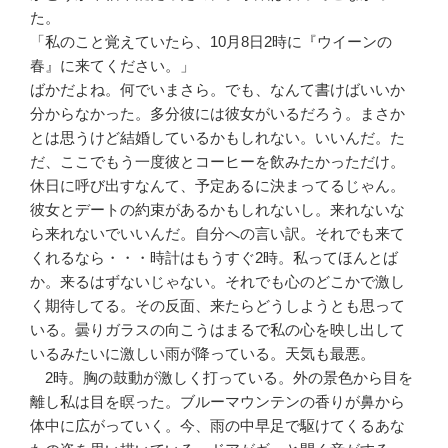
た。
「私のこと覚えていたら、10月8日2時に『ウイーンの
春』に来てください。」
ばかだよね。何でいまさら。でも、なんて書けばいいか
分からなかった。多分彼には彼女がいるだろう。まさか
とは思うけど結婚しているかもしれない。いいんだ。た
だ、ここでもう一度彼とコーヒーを飲みたかっただけ。
休日に呼び出すなんて、予定あるに決まってるじゃん。
彼女とデートの約束があるかもしれないし。来れないな
ら来れないでいいんだ。自分への言い訳。それでも来て
くれるなら・・・時計はもうすぐ2時。私ってほんとば
か。来るはずないじゃない。それでも心のどこかで激し
く期待してる。その反面、来たらどうしようとも思って
いる。曇りガラスの向こうはまるで私の心を映し出して
いるみたいに激しい雨が降っている。天気も最悪。
2時。胸の鼓動が激しく打っている。外の景色から目を
離し私は目を瞑った。ブルーマウンテンの香りが鼻から
体中に広がっていく。今、雨の中早足で駆けてくるあな