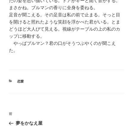
たの姿を思い描いている。ドアがギーと開く音がする。
まさかね。ブルマンの香りに全身を委ねる。
足音が聞こえる。その足音は私の前で止まる。そっと目
を開けると照れたような笑顔を浮かべた君がいる。とま
どうほど大人びて見える。視線がテーブルの上の私のカ
ップに移動する。
やっぱブルマン？君の口がそうつぶやくのが聞こえ
た。
カ
恋愛
テ
ゴ
リ
ー
投
前
前
稿
の
夢をかなえ屋
ナ
投