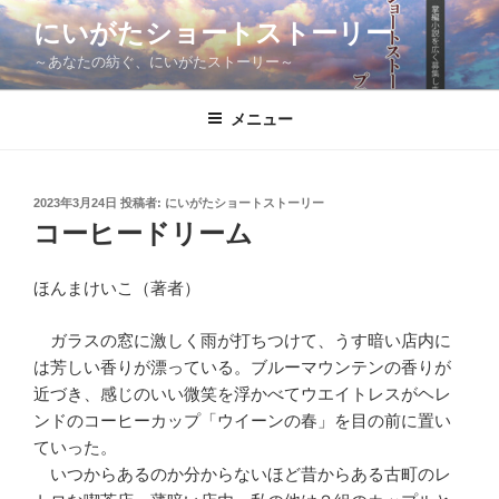
コ
にいがたショートストーリー
ン
～あなたの紡ぐ、にいがたストーリー～
テ
ン
ツ
メニュー
へ
ス
キ
投
2023年3月24日
投稿者:
にいがたショートストーリー
稿
ッ
コーヒードリーム
日:
プ
ほんまけいこ（著者）
ガラスの窓に激しく雨が打ちつけて、うす暗い店内に
は芳しい香りが漂っている。ブルーマウンテンの香りが
近づき、感じのいい微笑を浮かべてウエイトレスがヘレ
ンドのコーヒーカップ「ウイーンの春」を目の前に置い
ていった。
いつからあるのか分からないほど昔からある古町のレ