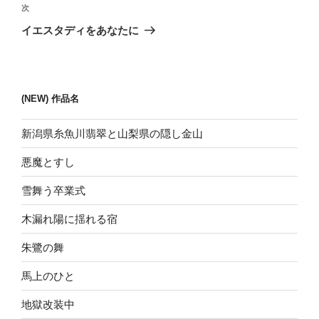
ビ
稿
次
次
ゲ
の
イエスタディをあなたに
投
ー
稿
シ
ョ
(NEW) 作品名
ン
新潟県糸魚川翡翠と山梨県の隠し金山
悪魔とすし
雪舞う卒業式
木漏れ陽に揺れる宿
朱鷺の舞
馬上のひと
地獄改装中