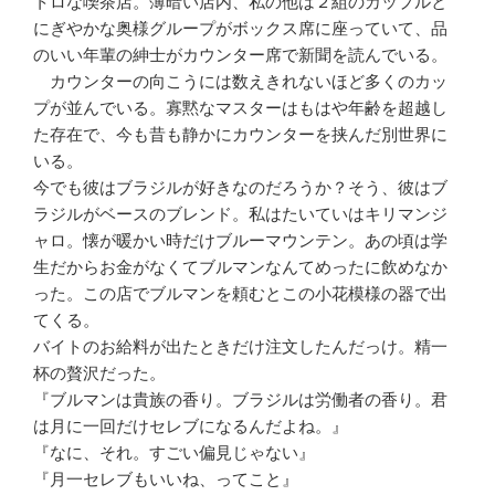
トロな喫茶店。薄暗い店内、私の他は２組のカップルと
にぎやかな奥様グループがボックス席に座っていて、品
のいい年輩の紳士がカウンター席で新聞を読んでいる。
カウンターの向こうには数えきれないほど多くのカッ
プが並んでいる。寡黙なマスターはもはや年齢を超越し
た存在で、今も昔も静かにカウンターを挟んだ別世界に
いる。
今でも彼はブラジルが好きなのだろうか？そう、彼はブ
ラジルがベースのブレンド。私はたいていはキリマンジ
ャロ。懐が暖かい時だけブルーマウンテン。あの頃は学
生だからお金がなくてブルマンなんてめったに飲めなか
った。この店でブルマンを頼むとこの小花模様の器で出
てくる。
バイトのお給料が出たときだけ注文したんだっけ。精一
杯の贅沢だった。
『ブルマンは貴族の香り。ブラジルは労働者の香り。君
は月に一回だけセレブになるんだよね。』
『なに、それ。すごい偏見じゃない』
『月一セレブもいいね、ってこと』