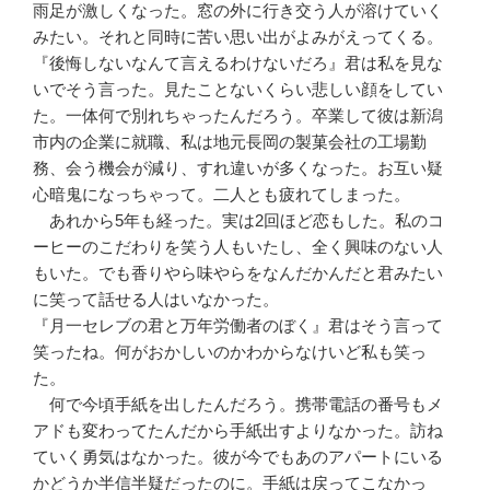
雨足が激しくなった。窓の外に行き交う人が溶けていく
みたい。それと同時に苦い思い出がよみがえってくる。
『後悔しないなんて言えるわけないだろ』君は私を見な
いでそう言った。見たことないくらい悲しい顔をしてい
た。一体何で別れちゃったんだろう。卒業して彼は新潟
市内の企業に就職、私は地元長岡の製菓会社の工場勤
務、会う機会が減り、すれ違いが多くなった。お互い疑
心暗鬼になっちゃって。二人とも疲れてしまった。
あれから5年も経った。実は2回ほど恋もした。私のコ
ーヒーのこだわりを笑う人もいたし、全く興味のない人
もいた。でも香りやら味やらをなんだかんだと君みたい
に笑って話せる人はいなかった。
『月一セレブの君と万年労働者のぼく』君はそう言って
笑ったね。何がおかしいのかわからなけいど私も笑っ
た。
何で今頃手紙を出したんだろう。携帯電話の番号もメ
アドも変わってたんだから手紙出すよりなかった。訪ね
ていく勇気はなかった。彼が今でもあのアパートにいる
かどうか半信半疑だったのに。手紙は戻ってこなかっ