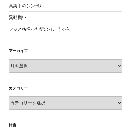
高架下のシンボル
異動願い
フッと彷徨った街の向こうから
アーカイブ
ア
ー
カ
イ
カテゴリー
ブ
カ
テ
ゴ
リ
検索
ー