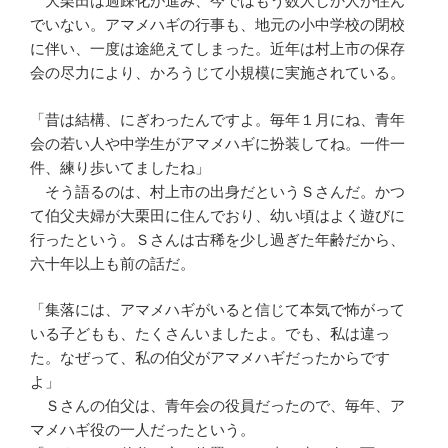
大栗田は過疎化が進み、今ではもう数人しか人が住ん
でいない。アマメハギの行事も、地元の小中学校の閉校
に伴い、一度は途絶えてしまった。近年は村上市の保存
会の尽力により、かろうじて小規模に実施されている。
「昔は結構、にぎわったんですよ。毎年１月にね、青年
会の若い人や中学生がアマメハギに扮装してね。一件一
件、練り歩いてましたね」
そう語るのは、村上市の出身だというＳさんだ。かつ
て伯父夫婦が大栗田に住んでおり、幼い頃はよく遊びに
行ったという。Ｓさんは古稀を少し過ぎた年齢だから、
六十年以上も前の話だ。
「集落には、アマメハギがいると信じて本気で怖がって
いる子どもも、たくさんいましたよ。でも、私は違っ
た。なぜって、私の伯父がアマメハギだったからです
よ」
Ｓさんの伯父は、青年会の役員だったので、毎年、ア
マメハギ役の一人だったという。