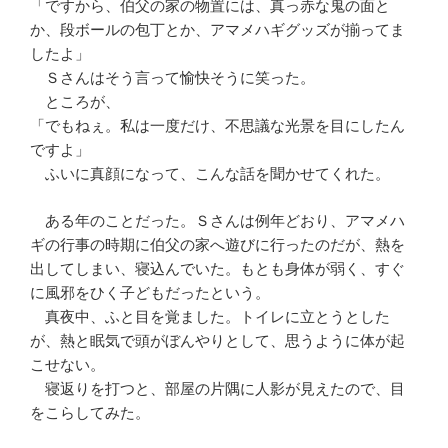
「ですから、伯父の家の物置には、真っ赤な鬼の面と
か、段ボールの包丁とか、アマメハギグッズが揃ってま
したよ」
Ｓさんはそう言って愉快そうに笑った。
ところが、
「でもねぇ。私は一度だけ、不思議な光景を目にしたん
ですよ」
ふいに真顔になって、こんな話を聞かせてくれた。
ある年のことだった。Ｓさんは例年どおり、アマメハ
ギの行事の時期に伯父の家へ遊びに行ったのだが、熱を
出してしまい、寝込んでいた。もとも身体が弱く、すぐ
に風邪をひく子どもだったという。
真夜中、ふと目を覚ました。トイレに立とうとした
が、熱と眠気で頭がぼんやりとして、思うように体が起
こせない。
寝返りを打つと、部屋の片隅に人影が見えたので、目
をこらしてみた。