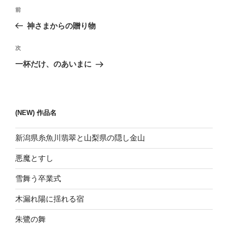
投
前
前
稿
の
神さまからの贈り物
ナ
投
ビ
稿
次
次
ゲ
の
一杯だけ、のあいまに
投
ー
稿
シ
ョ
(NEW) 作品名
ン
新潟県糸魚川翡翠と山梨県の隠し金山
悪魔とすし
雪舞う卒業式
木漏れ陽に揺れる宿
朱鷺の舞