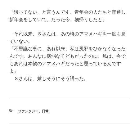
「帰ってない、と言うんです。青年会の人たちと夜通し
新年会をしていて、たった今、朝帰りしたと」
それ以来、Ｓさんは、あの時のアマメハギを一度も見
ていない。
「不思議な事に、あれ以来、私は風邪をひかなくなった
んです。あんなに病弱な子どもだったのに。私は、今で
もあれは本物のアマメハギだったと思っているんです
よ」
Ｓさんは、嬉しそうにそう語った。
カ
ファンタジー
、
日常
テ
ゴ
リ
ー