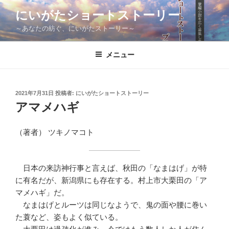
コ
にいがたショートストーリー
ン
～あなたの紡ぐ、にいがたストーリー～
テ
ン
ツ
メニュー
へ
ス
キ
投
2021年7月31日
投稿者:
にいがたショートストーリー
稿
ッ
アマメハギ
日:
プ
（著者） ツキノマコト
日本の来訪神行事と言えば、秋田の「なまはげ」が特
に有名だが、新潟県にも存在する。村上市大栗田の「ア
マメハギ」だ。
なまはげとルーツは同じなようで、鬼の面や腰に巻い
た蓑など、姿もよく似ている。