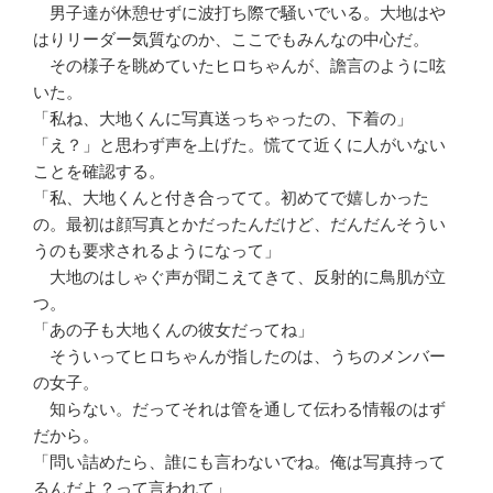
男子達が休憩せずに波打ち際で騒いでいる。大地はや
はりリーダー気質なのか、ここでもみんなの中心だ。
その様子を眺めていたヒロちゃんが、譫言のように呟
いた。
「私ね、大地くんに写真送っちゃったの、下着の」
「え？」と思わず声を上げた。慌てて近くに人がいない
ことを確認する。
「私、大地くんと付き合ってて。初めてで嬉しかった
の。最初は顔写真とかだったんだけど、だんだんそうい
うのも要求されるようになって」
大地のはしゃぐ声が聞こえてきて、反射的に鳥肌が立
つ。
「あの子も大地くんの彼女だってね」
そういってヒロちゃんが指したのは、うちのメンバー
の女子。
知らない。だってそれは管を通して伝わる情報のはず
だから。
「問い詰めたら、誰にも言わないでね。俺は写真持って
るんだよ？って言われて」