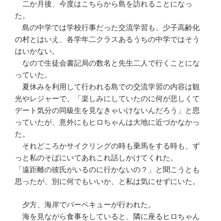
二か月後、今度はこちらから島を訪れることになっ
た。
島の中学では学校行事だった交流学習も、少子高齢化
の村とはいえ、各学年二クラスあるうちの中学ではそう
はいかない。
なので生徒会書記局の数名と先生二人で行くことにな
っていた。
夏休みを利用して行われる島での交流学習の内容は観
光やレジャーで、「楽しみにしていたのに何が悲しくて
デート気分の同級生を見なきゃいけないんだろう」と思
っていたが、意外にもヒロちゃんは大地に近づかなかっ
た。
それどころかサイクリングの時も乗馬をする時も、ず
っと私のそばにいてあれこれ話しかけてくれた。
「遠距離の彼氏がいるのに行かないの？」と聞こうとも
思ったが、別に何でもいいか、と私は気にせずにいた。
夕方、海岸でバーベキューが行われた。
海を見ながら食事をしていると、隣に座るヒロちゃん