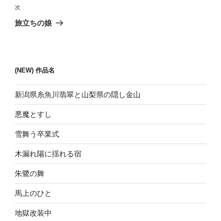
ビ
稿
次
次
ゲ
の
旅立ちの娘
投
ー
稿
シ
ョ
(NEW) 作品名
ン
新潟県糸魚川翡翠と山梨県の隠し金山
悪魔とすし
雪舞う卒業式
木漏れ陽に揺れる宿
朱鷺の舞
馬上のひと
地獄改装中