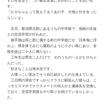
すのを見ると、つい最近友達に言われたことを思い出
す。
『ヒロちゃんって覚えてる？あの子、大地と付き合った
らしいよ』
五月。新潟県北部にあるうちの中学校で、他校の生徒
との交流学習が行われた。
相手側は同じ郡に属する村の中学校だが、日本海に浮
かぶ、県全体でみたら粟粒のように小さい島にあり、全
校生徒は二十人に満たない。
三年生は男女二人だけで、そのうちの一人がヒロちゃ
んだった。
「好きなことは海水浴です」
人懐っこい笑みでそう自己紹介したのを覚えている。
三日間の滞在ですっかりクラスに馴染んだ彼らは、こ
っそりスマホでクラスメートの何人かと連絡先を交換し
ており、交流学習後もやり取りを続けているらしかっ
た。