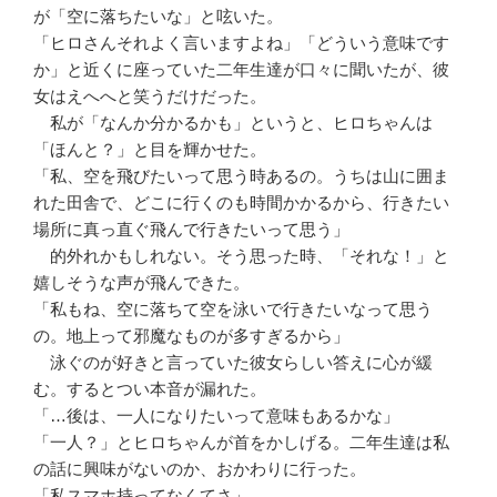
が「空に落ちたいな」と呟いた。
「ヒロさんそれよく言いますよね」「どういう意味です
か」と近くに座っていた二年生達が口々に聞いたが、彼
女はえへへと笑うだけだった。
私が「なんか分かるかも」というと、ヒロちゃんは
「ほんと？」と目を輝かせた。
「私、空を飛びたいって思う時あるの。うちは山に囲ま
れた田舎で、どこに行くのも時間かかるから、行きたい
場所に真っ直ぐ飛んで行きたいって思う」
的外れかもしれない。そう思った時、「それな！」と
嬉しそうな声が飛んできた。
「私もね、空に落ちて空を泳いで行きたいなって思う
の。地上って邪魔なものが多すぎるから」
泳ぐのが好きと言っていた彼女らしい答えに心が緩
む。するとつい本音が漏れた。
「…後は、一人になりたいって意味もあるかな」
「一人？」とヒロちゃんが首をかしげる。二年生達は私
の話に興味がないのか、おかわりに行った。
「私スマホ持ってなくてさ」