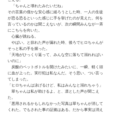
「ちゃんと壊れたみたいだね」
その言葉の僅かな安心感に縋ろうとした時、一人の生徒
が恐る恐るといった感じに手を挙げたのが見えた。何を
言っているのかは聞こえないが、次の瞬間みんなが一斉
にこちらを向いた。
心臓が跳ねる。
やばい。と掠れた声が漏れた時、後ろでヒロちゃんが
そっと私の手を握った。
「天地がひっくり返って、みんな空に落ちて溺れればい
いのに」
炭酸のペットボトルを開けたみたいに、一瞬、軽く頭
に血が上った。実行犯は私なんだ。そう思い、つい言っ
てしまった。
「ヒロちゃんは泳げるけど、私はみんなと溺れちゃう」
翠ちゃんは私が助けるよ。と、凛とした声が聞こえ
た。
「悪用されるかもしれなかった写真は翠ちゃんが消して
くれた。でもされた事の証拠はある。だから事実は消え