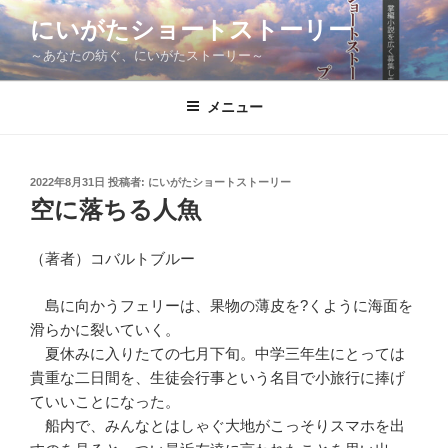
コ
にいがたショートストーリー
ン
～あなたの紡ぐ、にいがたストーリー～
テ
ン
ツ
メニュー
へ
ス
キ
投
2022年8月31日
投稿者:
にいがたショートストーリー
稿
ッ
空に落ちる人魚
日:
プ
（著者）コバルトブルー
島に向かうフェリーは、果物の薄皮を?くように海面を
滑らかに裂いていく。
夏休みに入りたての七月下旬。中学三年生にとっては
貴重な二日間を、生徒会行事という名目で小旅行に捧げ
ていいことになった。
船内で、みんなとはしゃぐ大地がこっそりスマホを出