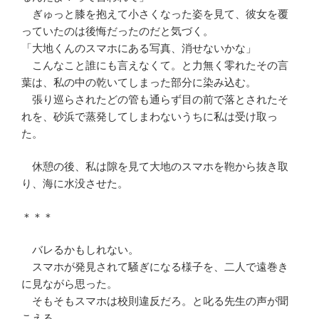
ぎゅっと膝を抱えて小さくなった姿を見て、彼女を覆
っていたのは後悔だったのだと気づく。
「大地くんのスマホにある写真、消せないかな」
こんなこと誰にも言えなくて。と力無く零れたその言
葉は、私の中の乾いてしまった部分に染み込む。
張り巡らされたどの管も通らず目の前で落とされたそ
れを、砂浜で蒸発してしまわないうちに私は受け取っ
た。
休憩の後、私は隙を見て大地のスマホを鞄から抜き取
り、海に水没させた。
＊＊＊
バレるかもしれない。
スマホが発見されて騒ぎになる様子を、二人で遠巻き
に見ながら思った。
そもそもスマホは校則違反だろ。と叱る先生の声が聞
こえる。