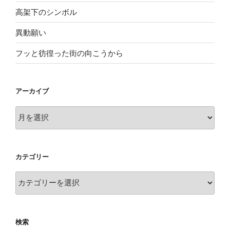
高架下のシンボル
異動願い
フッと彷徨った街の向こうから
アーカイブ
ア
ー
カ
イ
カテゴリー
ブ
カ
テ
ゴ
リ
検索
ー