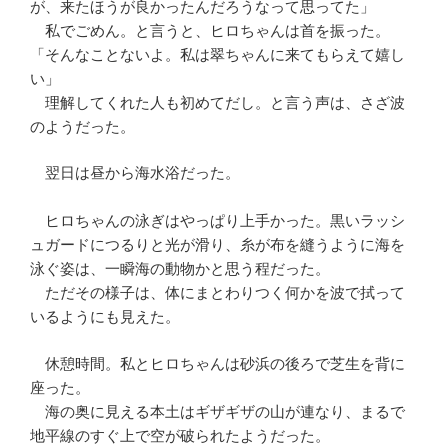
が、来たほうが良かったんだろうなって思ってた」
私でごめん。と言うと、ヒロちゃんは首を振った。
「そんなことないよ。私は翠ちゃんに来てもらえて嬉し
い」
理解してくれた人も初めてだし。と言う声は、さざ波
のようだった。
翌日は昼から海水浴だった。
ヒロちゃんの泳ぎはやっぱり上手かった。黒いラッシ
ュガードにつるりと光が滑り、糸が布を縫うように海を
泳ぐ姿は、一瞬海の動物かと思う程だった。
ただその様子は、体にまとわりつく何かを波で拭って
いるようにも見えた。
休憩時間。私とヒロちゃんは砂浜の後ろで芝生を背に
座った。
海の奥に見える本土はギザギザの山が連なり、まるで
地平線のすぐ上で空が破られたようだった。