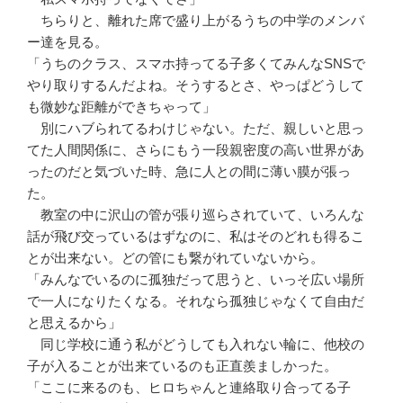
ちらりと、離れた席で盛り上がるうちの中学のメンバ
ー達を見る。
「うちのクラス、スマホ持ってる子多くてみんなSNSで
やり取りするんだよね。そうするとさ、やっぱどうして
も微妙な距離ができちゃって」
別にハブられてるわけじゃない。ただ、親しいと思っ
てた人間関係に、さらにもう一段親密度の高い世界があ
ったのだと気づいた時、急に人との間に薄い膜が張っ
た。
教室の中に沢山の管が張り巡らされていて、いろんな
話が飛び交っているはずなのに、私はそのどれも得るこ
とが出来ない。どの管にも繋がれていないから。
「みんなでいるのに孤独だって思うと、いっそ広い場所
で一人になりたくなる。それなら孤独じゃなくて自由だ
と思えるから」
同じ学校に通う私がどうしても入れない輪に、他校の
子が入ることが出来ているのも正直羨ましかった。
「ここに来るのも、ヒロちゃんと連絡取り合ってる子