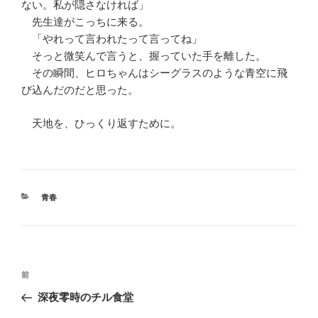
ない。私が隠さなければ」
先生達がこっちに来る。
「やれって言われたって言ってね」
そっと微笑んで言うと、握っていた手を離した。
その瞬間、ヒロちゃんはシーグラスのような青空に飛
び込んだのだと思った。
天地を、ひっくり返すために。
カ
青春
テ
ゴ
リ
ー
投
前
前
稿
の
深夜零時のチル食堂
ナ
投