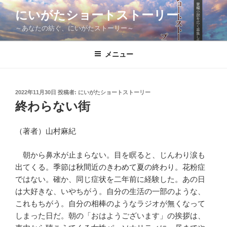
コ
にいがたショートストーリー
ン
～あなたの紡ぐ、にいがたストーリー～
テ
ン
ツ
メニュー
へ
ス
キ
投
2022年11月30日
投稿者:
にいがたショートストーリー
稿
ッ
終わらない街
日:
プ
（著者）山村麻紀
朝から鼻水が止まらない。目を瞑ると、じんわり涙も
出てくる。季節は秋間近のきわめて夏の終わり。花粉症
ではない。確か、同じ症状を二年前に経験した。あの日
は大好きな、いやちがう。自分の生活の一部のような、
これもちがう。自分の相棒のようなラジオが無くなって
しまった日だ。朝の「おはようございます」の挨拶は、