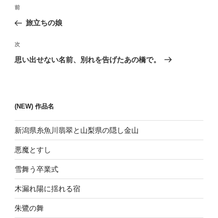
投
前
前
稿
の
旅立ちの娘
ナ
投
ビ
稿
次
次
ゲ
の
思い出せない名前、別れを告げたあの橋で。
投
ー
稿
シ
ョ
(NEW) 作品名
ン
新潟県糸魚川翡翠と山梨県の隠し金山
悪魔とすし
雪舞う卒業式
木漏れ陽に揺れる宿
朱鷺の舞