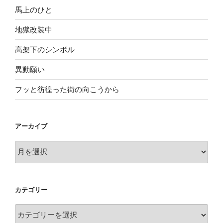
馬上のひと
地獄改装中
高架下のシンボル
異動願い
フッと彷徨った街の向こうから
アーカイブ
ア
ー
カ
イ
カテゴリー
ブ
カ
テ