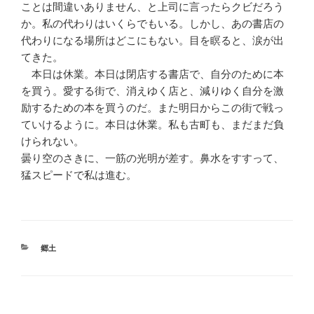
ことは間違いありません、と上司に言ったらクビだろう
か。私の代わりはいくらでもいる。しかし、あの書店の
代わりになる場所はどこにもない。目を瞑ると、涙が出
てきた。
本日は休業。本日は閉店する書店で、自分のために本
を買う。愛する街で、消えゆく店と、減りゆく自分を激
励するための本を買うのだ。また明日からこの街で戦っ
ていけるように。本日は休業。私も古町も、まだまだ負
けられない。
曇り空のさきに、一筋の光明が差す。鼻水をすすって、
猛スピードで私は進む。
カ
郷土
テ
ゴ
リ
ー