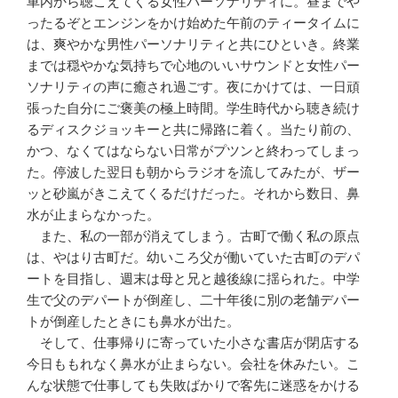
車内から聴こえてくる女性パーソナリティに。昼までや
ったるぞとエンジンをかけ始めた午前のティータイムに
は、爽やかな男性パーソナリティと共にひといき。終業
までは穏やかな気持ちで心地のいいサウンドと女性パー
ソナリティの声に癒され過ごす。夜にかけては、一日頑
張った自分にご褒美の極上時間。学生時代から聴き続け
るディスクジョッキーと共に帰路に着く。当たり前の、
かつ、なくてはならない日常がプツンと終わってしまっ
た。停波した翌日も朝からラジオを流してみたが、ザー
ッと砂嵐がきこえてくるだけだった。それから数日、鼻
水が止まらなかった。
また、私の一部が消えてしまう。古町で働く私の原点
は、やはり古町だ。幼いころ父が働いていた古町のデパ
ートを目指し、週末は母と兄と越後線に揺られた。中学
生で父のデパートが倒産し、二十年後に別の老舗デパー
トが倒産したときにも鼻水が出た。
そして、仕事帰りに寄っていた小さな書店が閉店する
今日ももれなく鼻水が止まらない。会社を休みたい。こ
んな状態で仕事しても失敗ばかりで客先に迷惑をかける