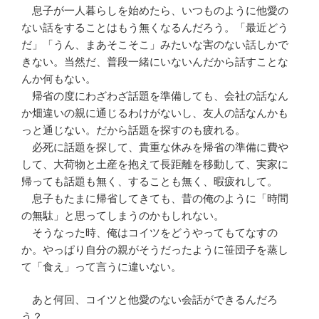
息子が一人暮らしを始めたら、いつものように他愛の
ない話をすることはもう無くなるんだろう。「最近どう
だ」「うん、まあそこそこ」みたいな害のない話しかで
きない。当然だ、普段一緒にいないんだから話すことな
んか何もない。
帰省の度にわざわざ話題を準備しても、会社の話なん
か畑違いの親に通じるわけがないし、友人の話なんかも
っと通じない。だから話題を探すのも疲れる。
必死に話題を探して、貴重な休みを帰省の準備に費や
して、大荷物と土産を抱えて長距離を移動して、実家に
帰っても話題も無く、することも無く、暇疲れして。
息子もたまに帰省してきても、昔の俺のように「時間
の無駄」と思ってしまうのかもしれない。
そうなった時、俺はコイツをどうやってもてなすの
か。やっぱり自分の親がそうだったように笹団子を蒸し
て「食え」って言うに違いない。
あと何回、コイツと他愛のない会話ができるんだろ
う？