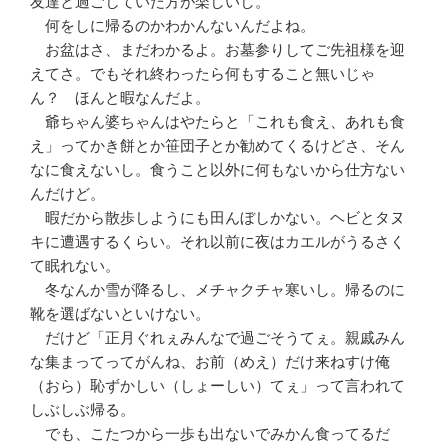
友達と過ごしていた方が楽しいし。
何をしに帰るのかわかんないんだよね。
お盆はさ、まだわかるよ。お墓参りしてご先祖様を迎
えてさ。でもそれ終わったら何もすること無いじゃ
ん？ ほんと暇なんだよ。
爺ちゃん婆ちゃんはやたらと「これも食え、あれも食
え」ってかき餅とか笹団子とか勧めてくるけどさ、そん
なに食えないし。食うこと以外に何もないから仕方ない
んだけど。
暇だから散歩しようにも田んぼしかない。ヘビとタヌ
キに遭遇するくらい。それ以前に夜はカエルがうるさく
て眠れない。
冬なんか雪が降るし、メチャクチャ寒いし。帰るのに
靴を選ばないといけない。
だけど「正月ぐれぇみんなで過ごそうてぇ。親戚みん
な集まってってがんね、お前（めえ）だけ来ねすけ俺
（おら）恥ずかしい（しょーしい）てぇ」って言われて
しぶしぶ帰る。
でも、こたつから一歩も出ないでみかん食ってるだ