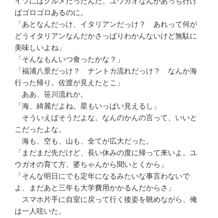
イツにはグルメだったんだ。ユウガオなんかあっち行け
ばゴロゴロあるのに。
「あとなんだっけ、イタリアンだっけ？ あれって何が
どうイタリアンなんだかさっぱりわかんないけど無駄に
美味しいよね」
「そんなもんいつ食ったかな？」
「福浦八景だっけ？ ナントカ流れだっけ？ なんか海
行った帰り。佐渡が見えたとこ」
ああ、笹川流れか。
「海、綺麗だよね。星もいっぱい見えるし」
そういえばそうだよな。なんのかんの言って、いいと
こだったよな。
海も、空も、山も、全てが広大だった。
「まだまだ先だけど、長い休みの度に帰って来いよ。ユ
ウガオの育て方、婆ちゃんから聞いとくから」
「そんな明日にでも定年になるみたいな事言わないで
よ、まだあと三年も大学費用かかるんだからさ」
スマホ片手に自室に戻って行く後姿を眺めながら、俺
は一人呟いた。