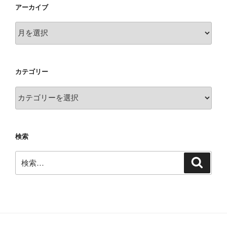
アーカイブ
ア
ー
カ
イ
カテゴリー
ブ
カ
テ
ゴ
リ
検索
ー
検
検
索
索: