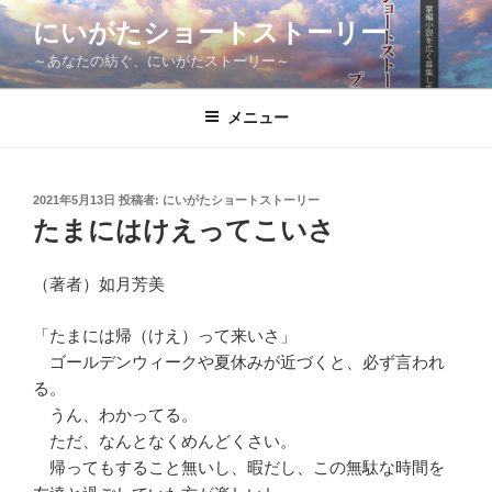
コ
にいがたショートストーリー
ン
～あなたの紡ぐ、にいがたストーリー～
テ
ン
ツ
メニュー
へ
ス
キ
投
2021年5月13日
投稿者:
にいがたショートストーリー
稿
ッ
たまにはけえってこいさ
日:
プ
（著者）如月芳美
「たまには帰（けえ）って来いさ」
ゴールデンウィークや夏休みが近づくと、必ず言われ
る。
うん、わかってる。
ただ、なんとなくめんどくさい。
帰ってもすること無いし、暇だし、この無駄な時間を