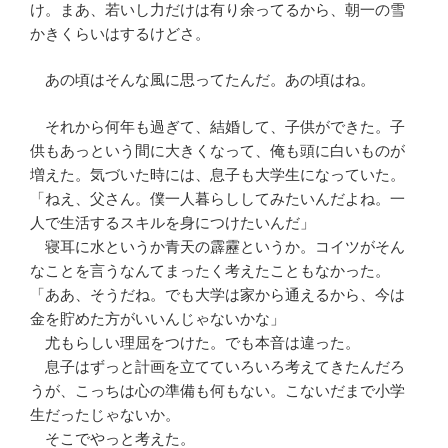
け。まあ、若いし力だけは有り余ってるから、朝一の雪
かきくらいはするけどさ。
あの頃はそんな風に思ってたんだ。あの頃はね。
それから何年も過ぎて、結婚して、子供ができた。子
供もあっという間に大きくなって、俺も頭に白いものが
増えた。気づいた時には、息子も大学生になっていた。
「ねえ、父さん。僕一人暮らししてみたいんだよね。一
人で生活するスキルを身につけたいんだ」
寝耳に水というか青天の霹靂というか。コイツがそん
なことを言うなんてまったく考えたこともなかった。
「ああ、そうだね。でも大学は家から通えるから、今は
金を貯めた方がいいんじゃないかな」
尤もらしい理屈をつけた。でも本音は違った。
息子はずっと計画を立てていろいろ考えてきたんだろ
うが、こっちは心の準備も何もない。こないだまで小学
生だったじゃないか。
そこでやっと考えた。