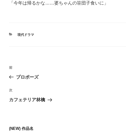
「今年は帰るかな……婆ちゃんの笹団子食いに」
カ
現代ドラマ
テ
ゴ
リ
ー
投
前
前
稿
の
プロポーズ
ナ
投
ビ
稿
次
次
ゲ
の
カフェテリア林檎
投
ー
稿
シ
ョ
(NEW) 作品名
ン