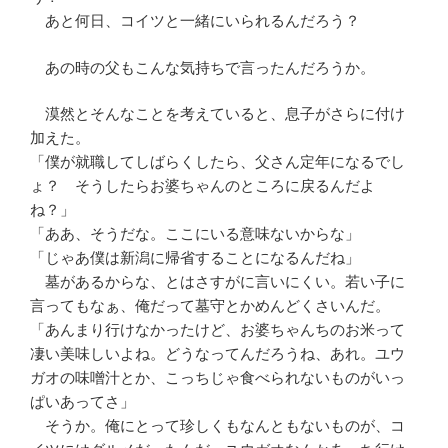
あと何日、コイツと一緒にいられるんだろう？
あの時の父もこんな気持ちで言ったんだろうか。
漠然とそんなことを考えていると、息子がさらに付け
加えた。
「僕が就職してしばらくしたら、父さん定年になるでし
ょ？ そうしたらお婆ちゃんのところに戻るんだよ
ね？」
「ああ、そうだな。ここにいる意味ないからな」
「じゃあ僕は新潟に帰省することになるんだね」
墓があるからな、とはさすがに言いにくい。若い子に
言ってもなぁ、俺だって墓守とかめんどくさいんだ。
「あんまり行けなかったけど、お婆ちゃんちのお米って
凄い美味しいよね。どうなってんだろうね、あれ。ユウ
ガオの味噌汁とか、こっちじゃ食べられないものがいっ
ぱいあってさ」
そうか。俺にとって珍しくもなんともないものが、コ