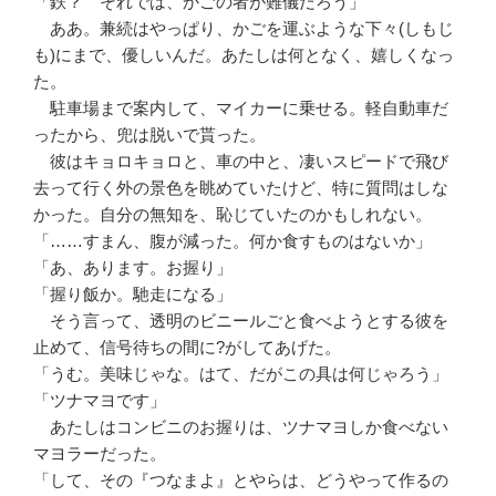
「鉄？ それでは、かごの者が難儀だろう」
ああ。兼続はやっぱり、かごを運ぶような下々(しもじ
も)にまで、優しいんだ。あたしは何となく、嬉しくなっ
た。
駐車場まで案内して、マイカーに乗せる。軽自動車だ
ったから、兜は脱いで貰った。
彼はキョロキョロと、車の中と、凄いスピードで飛び
去って行く外の景色を眺めていたけど、特に質問はしな
かった。自分の無知を、恥じていたのかもしれない。
「……すまん、腹が減った。何か食すものはないか」
「あ、あります。お握り」
「握り飯か。馳走になる」
そう言って、透明のビニールごと食べようとする彼を
止めて、信号待ちの間に?がしてあげた。
「うむ。美味じゃな。はて、だがこの具は何じゃろう」
「ツナマヨです」
あたしはコンビニのお握りは、ツナマヨしか食べない
マヨラーだった。
「して、その『つなまよ』とやらは、どうやって作るの