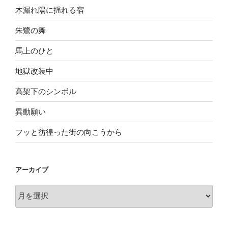
木漏れ陽に揺れる宿
朱鷺の舞
馬上のひと
地獄改装中
高架下のシンボル
異動願い
フッと彷徨った街の向こうから
アーカイブ
ア
ー
カ
イ