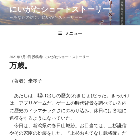
コ
にいがたショートストーリー
ン
～あなたの紡ぐ、にいがたストーリー～
テ
ン
ツ
メニュー
へ
ス
キ
投
2021年7月9日
投稿者:
にいがたショートストーリー
稿
ッ
万歳。
日:
プ
（著者）圭琴子
あたしは、駆け出しの歴女(れきじょ)だった。きっかけ
は、アプリゲームだ。ゲームの時代背景を調べている内
に歴史のドラマチックさにのめり込み、休日には各地に
遠征をするようになっていた。
今日は、新潟県の春日山城跡。お目当ては、上杉謙信
やその家臣の扮装をした、『上杉おもてなし武将隊』だ