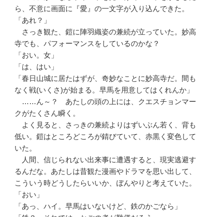
ら、不意に画面に『愛』の一文字が入り込んできた。
「あれ？」
さっき観た、鎧に陣羽織姿の兼続が立っていた。妙高
寺でも、パフォーマンスをしているのかな？
「おい。女」
「は、はい」
「春日山城に居たはずが、奇妙なことに妙高寺だ。間も
なく戦(いくさ)が始まる。早馬を用意してはくれんか」
……ん～？ あたしの頭の上には、クエスチョンマー
クがたくさん瞬く。
よく見ると、さっきの兼続よりはずいぶん若く、背も
低い。鎧はところどころが錆びていて、赤黒く変色して
いた。
人間、信じられない出来事に遭遇すると、現実逃避す
るんだな。あたしは昔観た漫画やドラマを思い出して、
こういう時どうしたらいいか、ぼんやりと考えていた。
「おい」
「あっ、ハイ。早馬はいないけど、鉄のかごなら」