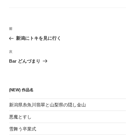
テ
ゴ
リ
ー
投
前
前
稿
の
新潟にトキを見に行く
ナ
投
ビ
稿
次
次
ゲ
の
Bar どんづまり
投
ー
稿
シ
ョ
(NEW) 作品名
ン
新潟県糸魚川翡翠と山梨県の隠し金山
悪魔とすし
雪舞う卒業式