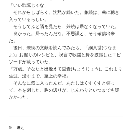
「いい歌謡じゃな」
それからしばらく、沈黙が続いた。兼続は、曲に聴き
入っているらしい。
そうしてふと隣を見たら、兼続は居なくなっていた。
良かった。帰ったんだな。不思議と、そう確信出来
た。
後日、兼続の文献を読んでみたら、『綱真世(つなま
よ)』お握りのレシピと、祝言で歌謡と舞を披露したエピ
ソードが載っていた。
『万歳。そなたと出逢えて重畳(ちょうじょう)。これより
生涯、没すまで、至上の幸福』
そんなに気に入ったんだ。あたしはくすくすと笑っ
て、本を閉じた。胸の辺りが、じんわりといつまでも暖
かかった。
カ
歴史