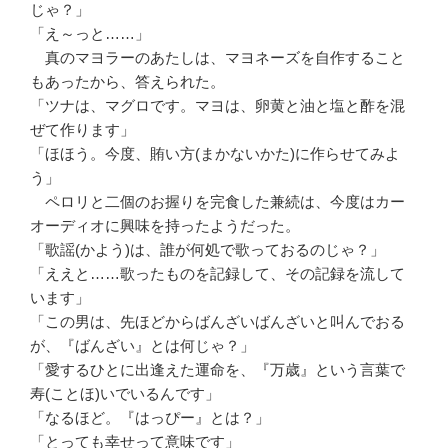
じゃ？」
「え～っと……」
真のマヨラーのあたしは、マヨネーズを自作すること
もあったから、答えられた。
「ツナは、マグロです。マヨは、卵黄と油と塩と酢を混
ぜて作ります」
「ほほう。今度、賄い方(まかないかた)に作らせてみよ
う」
ペロリと二個のお握りを完食した兼続は、今度はカー
オーディオに興味を持ったようだった。
「歌謡(かよう)は、誰が何処で歌っておるのじゃ？」
「ええと……歌ったものを記録して、その記録を流して
います」
「この男は、先ほどからばんざいばんざいと叫んでおる
が、『ばんざい』とは何じゃ？」
「愛するひとに出逢えた運命を、『万歳』という言葉で
寿(ことほ)いでいるんです」
「なるほど。『はっぴー』とは？」
「とっても幸せって意味です」