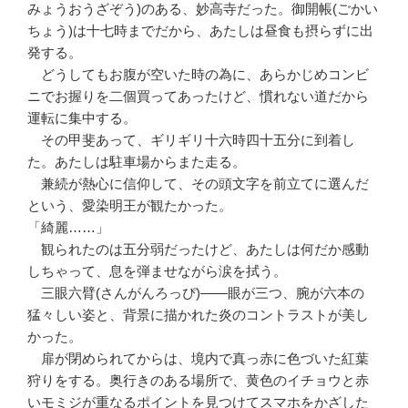
みょうおうざぞう)のある、妙高寺だった。御開帳(ごかい
ちょう)は十七時までだから、あたしは昼食も摂らずに出
発する。
どうしてもお腹が空いた時の為に、あらかじめコンビ
ニでお握りを二個買ってあったけど、慣れない道だから
運転に集中する。
その甲斐あって、ギリギリ十六時四十五分に到着し
た。あたしは駐車場からまた走る。
兼続が熱心に信仰して、その頭文字を前立てに選んだ
という、愛染明王が観たかった。
「綺麗……」
観られたのは五分弱だったけど、あたしは何だか感動
しちゃって、息を弾ませながら涙を拭う。
三眼六臂(さんがんろっぴ)――眼が三つ、腕が六本の
猛々しい姿と、背景に描かれた炎のコントラストが美し
かった。
扉が閉められてからは、境内で真っ赤に色づいた紅葉
狩りをする。奥行きのある場所で、黄色のイチョウと赤
いモミジが重なるポイントを見つけてスマホをかざした