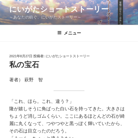
コ
にいがたショートストーリー
ン
～あなたの紡ぐ、にいがたストーリー～
テ
ン
ツ
メニュー
へ
ス
キ
投
2021年8月27日
投稿者:
にいがたショートストーリー
稿
ッ
私の宝石
日:
プ
著者） 萩野 智
「これ、ほら。これ、違う？」
隆が嬉しそうに角ばった白い石を持ってきた。大きさは
ちょうど消しゴムくらい。ここにあるほとんどの石が綺
麗に丸くなって、つやつやと黒っぽく輝いていたから、
その石は目立ったのだろう。