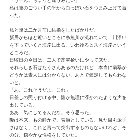
「うーん。ちょっと違うみたい」
私は隆のごつい手の平から白っぽい石をつまみ上げて言
った。
私と隆は二か月前に結婚をしたばかりだ。
新居からほど近いところに糸魚川が流れていて、川沿い
を下っていくと海岸に出る。いわゆるヒスイ海岸という
ところだ。
日曜日の今日は、二人で翡翠拾いにやって来た。
それらしき石はたくさんあるのだけれど、本当に翡翠か
どうかは素人には分からない。あとで鑑定してもらわな
いと。
「あ、これそうだよ。これ」
日差しの照り付ける中、隆が無理に浮かれたような声を
出している。
ああ、気にしてるんだな。そう思った。
隆は本来、もの静かで、冒頓としている。見た目も派手
さはなく、これと言って突出するものもないけれど、そ
の分、穏やかな性格をしていた。