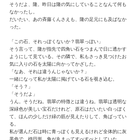
そうだよ、隆。昨日は隆の気にしていることなんて何も
なかったし。
だいたい、あの斉藤くんさえも、隆の足元にも及ばなか
った。
「この石、それっぽくないか？翡翠っぽい」
そう言って、隆が指先で四角い石をつまんで日に透かす
ようにして見ている。その隣で、私もさっき見つけたお
気に入りの石を太陽に向かってかざした。
「なあ、それは違うんじゃないか？」
一緒になって私が太陽に掲げている石を覗き込む。
「そう？」
「そうだよ」
うん。そうだね。翡翠の特徴とは違うね。翡翠は透明な
深緑色が美しい宝石だけれど、原石はだいたい白っぽく
て、ほんの少しだけ緑の筋が見えたりして、角ばってい
る。
私が選んだ石は時に青っぽくも見えるけれど全体的に灰
黒色で、楕円形。角が丸まってすべすべとしていた。