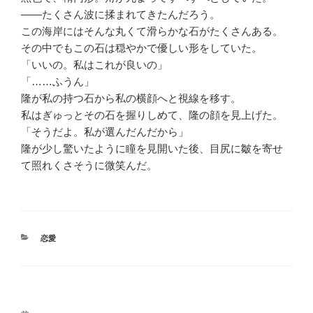
――たくさん波に揉まれてきたんだろう。
この海岸にはそんな丸くて滑らかな石がたくさんある。
その中でもこの石は穏やかで優しい形をしていた。
「いいの。私はこれが良いの」
「……ふうん」
隆が私の持つ石から私の横顔へと視線を移す。
私はぎゅっとその石を握りしめて、隆の顔を見上げた。
「そうだよ。私が選んだんだから」
隆が少し驚いたように瞳を見開いた後、目尻に皺を寄せ
て照れくさそうに微笑んだ。
カ
恋愛
テ
ゴ
リ
ー
投