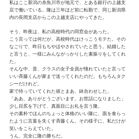
私はここ新潟の糸魚川市が地元で、とある銀行の上越支
店で働いている。隆は三年ほど前に転勤で、同じ新潟県
内の長岡支店からこの上越支店にやってきた。
そう、昨夜は、私の高校時代の同窓会があった。
こう言っては何だが、高校時代はけっこうモテた。その
なごりで、昨日もちやほやされていたと思う。結婚した
と言うと、一様にみんながっかりした素振りをしてくれ
た。
そんな中、昔、クラスの女子全員が憧れていたと言って
いい斉藤くんが家まで送ってくれたのだ。もちろんタク
シーだけれど。
家で待っていてくれた彼とまあ、鉢合わせした。
「ああ、ありがとうございます。お世話になりました」
少し目尻を下げて、真面目にお礼を言う隆。
その素朴でほんのちょっと体格のいい隆に、面を食らっ
たように言葉を失くす斉藤くん。その様子に、私だけが
笑いをこらえていた。
うん、完全に隆の勝ちだ。