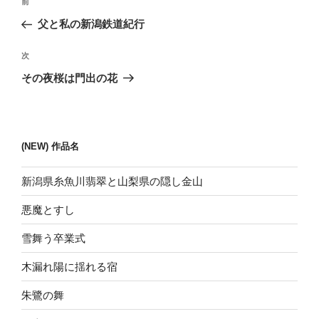
前
前
稿
の
父と私の新潟鉄道紀行
ナ
投
ビ
稿
次
次
ゲ
の
その夜桜は門出の花
投
ー
稿
シ
ョ
(NEW) 作品名
ン
新潟県糸魚川翡翠と山梨県の隠し金山
悪魔とすし
雪舞う卒業式
木漏れ陽に揺れる宿
朱鷺の舞