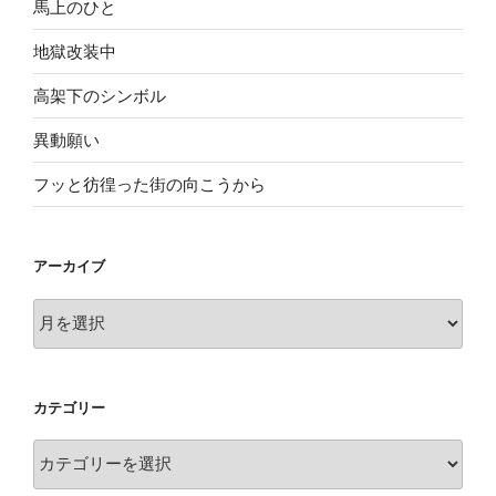
馬上のひと
地獄改装中
高架下のシンボル
異動願い
フッと彷徨った街の向こうから
アーカイブ
ア
ー
カ
イ
カテゴリー
ブ
カ
テ