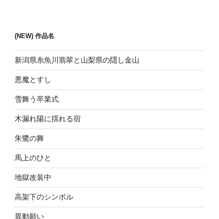
稿
シ
ョ
(NEW) 作品名
ン
新潟県糸魚川翡翠と山梨県の隠し金山
悪魔とすし
雪舞う卒業式
木漏れ陽に揺れる宿
朱鷺の舞
馬上のひと
地獄改装中
高架下のシンボル
異動願い