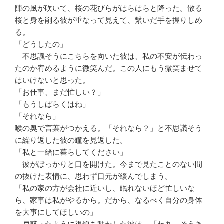
陣の風が吹いて、桜の花びらがはらはらと降った。散る
桜と身を削る彼が重なって見えて、繋いだ手を握りしめ
る。
「どうしたの」
不思議そうにこちらを向いた彼は、私の不安が伝わっ
たのか宥めるように微笑んだ。この人にもう微笑ませて
はいけないと思った。
「お仕事、まだ忙しい？」
「もうしばらくはね」
「それなら」
喉の奥で言葉がつかえる。「それなら？」と不思議そう
に繰り返した彼の瞳を見返した。
「私と一緒に暮らしてください」
彼がぽっかりと口を開けた。今まで見たことのない間
の抜けた表情に、思わず口元が緩んでしまう。
「私の家の方が会社に近いし、眠れないほど忙しいな
ら、家事は私がやるから。だから、なるべく自分の身体
を大事にしてほしいの」