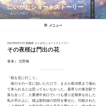
コ
にいがたショートストーリー
ン
～あなたの紡ぐ、にいがたストーリー～
テ
ン
ツ
メニュー
へ
ス
キ
投
2021年8月27日
投稿者:
にいがたショートストーリー
稿
ッ
その夜桜は門出の花
日:
プ
著者） 北野椿
「桜を見に行こう」
彼のその一言に頷いただけで、まさか新潟県まで連れ
て来られるとは思ってもいなかった。最寄りの東京駅で
落ち合って、八重洲中央口でいつも通り定期券を出した
私の手の上に、彼は新幹線の切符を乗せた。印刷された