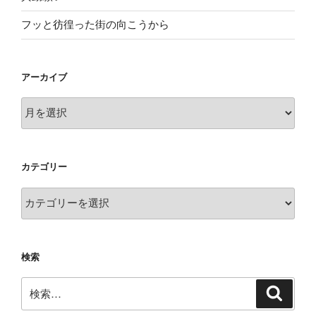
フッと彷徨った街の向こうから
アーカイブ
ア
ー
カ
イ
カテゴリー
ブ
カ
テ
ゴ
リ
検索
ー
検
検
索
索: