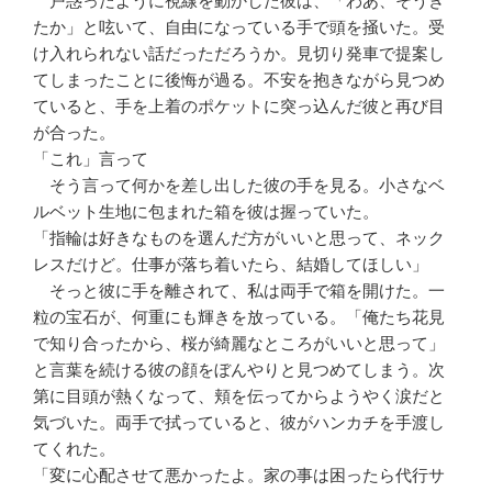
戸惑ったように視線を動かした彼は、「わあ、そうき
たか」と呟いて、自由になっている手で頭を掻いた。受
け入れられない話だっただろうか。見切り発車で提案し
てしまったことに後悔が過る。不安を抱きながら見つめ
ていると、手を上着のポケットに突っ込んだ彼と再び目
が合った。
「これ」言って
そう言って何かを差し出した彼の手を見る。小さなベ
ルベット生地に包まれた箱を彼は握っていた。
「指輪は好きなものを選んだ方がいいと思って、ネック
レスだけど。仕事が落ち着いたら、結婚してほしい」
そっと彼に手を離されて、私は両手で箱を開けた。一
粒の宝石が、何重にも輝きを放っている。「俺たち花見
で知り合ったから、桜が綺麗なところがいいと思って」
と言葉を続ける彼の顔をぼんやりと見つめてしまう。次
第に目頭が熱くなって、頬を伝ってからようやく涙だと
気づいた。両手で拭っていると、彼がハンカチを手渡し
てくれた。
「変に心配させて悪かったよ。家の事は困ったら代行サ