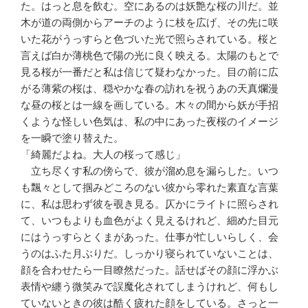
た。はっと息を飲む。空にあるのは妖艶な桜の川だ。並
木が道の両側からアーチのように枝を広げ、その先に咲
いた花がうっすらと色づいた光で照らされている。桜と
言えば白か薄桃色で陽の光に良く映える。太陽のもとで
見る桜が一番だと私は信じて疑わなかった。目の前に広
がる薄紫の桜は、穏やかな春の訪れを祝うあの天真爛漫
な昼の桜とは一線を画している。木々の間から妖が手招
くような怪しい色気は、私の中にあった夜桜のイメージ
を一瞬で塗り替えた。
「綺麗だよね。大人の桜って感じ」
立ち尽くす私の傍らで、彼が溜め息を漏らした。いつ
も飄々として掴みどころのない彼から零れた素直な言葉
に、私は思わず彼を覗き見る。仄かにライトに照らされ
て、いつもよりも血色がよく見えるけれど、細めた目元
にはうっすらとくまがあった。仕事が忙しいらしく、会
うのはふた月ぶりだ。しっかり寝られていないことは、
顔を合わせたら一目瞭然だった。話せばその顔に浮かぶ
表情や纏う微笑みで誤魔化されてしまうけれど、何もし
ていないときの彼は酷く疲れた顔をしている。さっと一