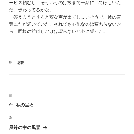
ービス頼むし、そういうのは抜きで一緒にいてほしいん
だ。伝わってるかな」
答えようとすると変な声が出てしまいそうで、彼の言
葉にただ頷いていた。それでも心配なのは変わらないか
ら、同棲の前倒しだけは譲らないと心に誓った。
カ
恋愛
テ
ゴ
リ
ー
投
前
前
稿
の
私の宝石
ナ
投
ビ
稿
次
次
ゲ
の
風鈴の中の風景
投
ー