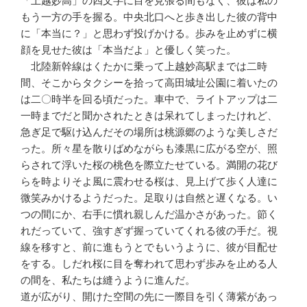
「上越妙高」の四文字に目を見張る間もなく、彼は私の
もう一方の手を握る。中央北口へと歩き出した彼の背中
に「本当に？」と思わず投げかける。歩みを止めずに横
顔を見せた彼は「本当だよ」と優しく笑った。
北陸新幹線はくたかに乗って上越妙高駅までは二時
間、そこからタクシーを拾って高田城址公園に着いたの
は二〇時半を回る頃だった。車中で、ライトアップは二
一時までだと聞かされたときは呆れてしまったけれど、
急ぎ足で駆け込んだその場所は桃源郷のような美しさだ
った。所々星を散りばめながらも漆黒に広がる空が、照
らされて浮いた桜の桃色を際立たせている。満開の花び
らを時よりそよ風に震わせる桜は、見上げて歩く人達に
微笑みかけるようだった。足取りは自然と遅くなる。い
つの間にか、右手に慣れ親しんだ温かさがあった。節く
れだっていて、強すぎず握っていてくれる彼の手だ。視
線を移すと、前に進もうとでもいうように、彼が目配せ
をする。しだれ桜に目を奪われて思わず歩みを止める人
の間を、私たちは縫うように進んだ。
道が広がり、開けた空間の先に一際目を引く薄紫があっ