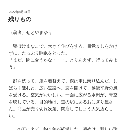
投
2022年8月31日
稿
残りもの
日:
（著者）せとやまゆう
寝ぼけまなこで、大きく伸びをする。目覚ましをかけ
ずに、たっぷり睡眠をとった。
「まだ、間に合うかな・・・。とりあえず、行ってみよ
う」
顔を洗って、服を着替えて、僕は車に乗り込んだ。し
ばらく進むと、広い道路へ。窓を開けて、越後平野の風
を受ける。空気がおいしい。一面に広がる水田が、青空
を映している。目的地は、道の駅にあるおにぎり屋さ
ん。商品が売り切れ次第、閉店してしまう人気店らし
い。
この町に来て、約１年が経過した。初めは、新しい環