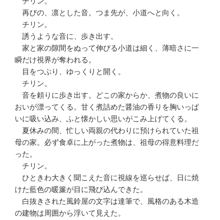
チリン。
再びの、凛とした音。つま先が、小道へと向く。
チリン。
誘うような音に、歩き出す。
家と家の隙間をぬって伸びる小道は細く、薄暗さに一
瞬だけ視界が奪われる。
目をつぶり、ゆっくりと開く。
チリン。
音を頼りに歩き出す。どこの家からか、煮物の良いに
おいが漂ってくる。甘く煮詰めた醤油の香りを胸いっぱ
いに吸い込み、ふと懐かしい思いがこみ上げてくる。
夏休みの間、忙しい両親の代わりに預けられていた祖
母の家。必ず食卓に上がった煮物は、祖母の得意料理だ
った。
チリン。
ひときわ大きく聞こえた音に視線を巡らせば、日に焼
けた藍色の暖簾が目に飛び込んできた。
白抜きされた風鈴屋の文字は達筆で、風格のある木造
の建物は周囲から浮いて見えた。