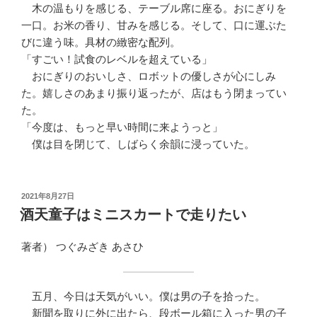
木の温もりを感じる、テーブル席に座る。おにぎりを
一口。お米の香り、甘みを感じる。そして、口に運ぶた
びに違う味。具材の緻密な配列。
「すごい！試食のレベルを超えている」
おにぎりのおいしさ、ロボットの優しさが心にしみ
た。嬉しさのあまり振り返ったが、店はもう閉まってい
た。
「今度は、もっと早い時間に来ようっと」
僕は目を閉じて、しばらく余韻に浸っていた。
投
2021年8月27日
稿
酒天童子はミニスカートで走りたい
日:
著者） つぐみざき あさひ
五月、今日は天気がいい。僕は男の子を拾った。
新聞を取りに外に出たら、段ボール箱に入った男の子