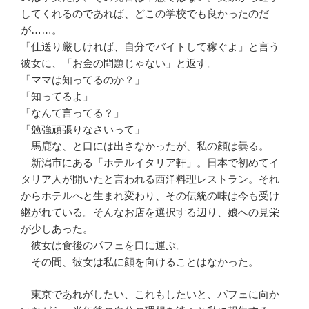
してくれるのであれば、どこの学校でも良かったのだ
が……。
「仕送り厳しければ、自分でバイトして稼ぐよ」と言う
彼女に、「お金の問題じゃない」と返す。
「ママは知ってるのか？」
「知ってるよ」
「なんて言ってる？」
「勉強頑張りなさいって」
馬鹿な、と口には出さなかったが、私の顔は曇る。
新潟市にある「ホテルイタリア軒」。日本で初めてイ
タリア人が開いたと言われる西洋料理レストラン。それ
からホテルへと生まれ変わり、その伝統の味は今も受け
継がれている。そんなお店を選択する辺り、娘への見栄
が少しあった。
彼女は食後のパフェを口に運ぶ。
その間、彼女は私に顔を向けることはなかった。
東京であれがしたい、これもしたいと、パフェに向か